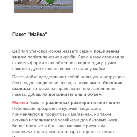
Пакет "Майка"
Цей тип упаковки можна назвати самим
поширеним
видом
поліетиленових виробів. Свою назву отримав за
схожість форми з однойменною видом одягу: ручки
пакетика дуже схожі на верхню частину майки.
Пакет-майка представляет собой цельную конструкцию
без следов соединения швов, а также имеет
боковые
фальцы
, которые расправляются при заполнении
пакета, добавляя
дополнительный объем
.
Маечки
бывают
различных размеров и плотности
.
Небольшие прозрачные кулечки чаще всего
применяются в продуктовых магазинах, но также
активно используются хозяйками для бытовых нужд.
Более плотные и большие маечки с рисунком
используют для упаковки товара в торговых точках.