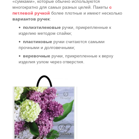
«сумками», которые обычно используются
многократно для самых разных целей. Пакеты
с
петлевой ручкой
более плотные и имеют несколько
вариантов ручек
:
полиэтиленовые
ручки, прикрепленные к
изделию методом спайки;
пластиковые
ручки считаются самыми
прочными и долговечными;
веревочные
ручки, прикрепленные к верху
изделия узлом через отверстия.