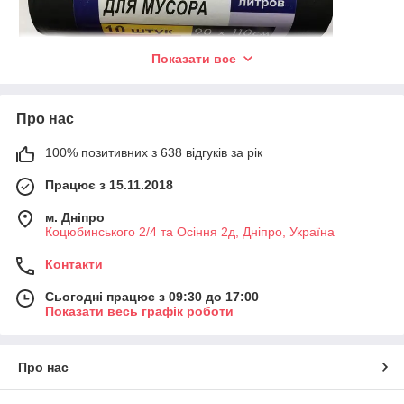
Показати все
Про нас
100% позитивних з 638 відгуків за рік
Працює з 15.11.2018
Сміттєві пакети
м. Дніпро
Коцюбинського 2/4 та Осіння 2д, Дніпро, Україна
Поліетиленові
господарські мішки
під
сміття
–
Контакти
звичний та необхідний атрибут для підтримання
чистоти та порядку будинку, на дачі чи в офісі. Щодня
Сьогодні працює з 09:30 до 17:00
ми генеруємо домашнє, офісне, будівельне або
Показати весь графік роботи
виробниче сміття, яке необхідно збирати та
утилізувати. Пакети для сміття роблять цей процес
максимально простим, швидким, гігієнічним.
Про нас
При використанні пакетів для сміття відпадає
необхідність мити відро, в якому воно знаходиться.