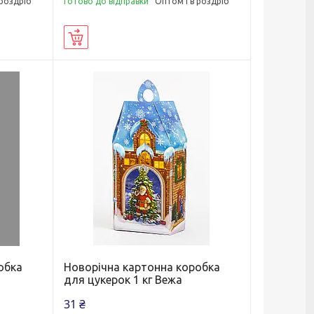
 роздріб
Готово до відправки
Оптом і в роздріб
Купити
обка
Новорічна картонна коробка
для цукерок 1 кг Вежа
31 ₴