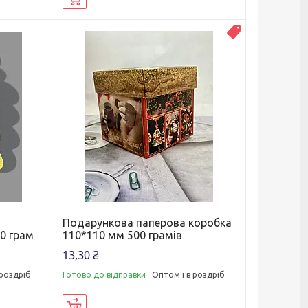
ВЛАСНЕ ВИРО
Подарункова паперова коробка
0 грам
110*110 мм 500 грамів
13,30 ₴
 роздріб
Готово до відправки
Оптом і в роздріб
Купити