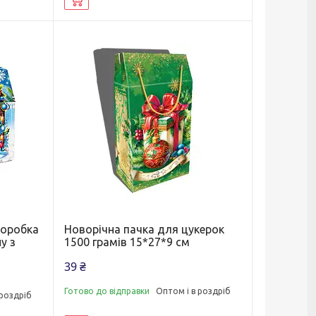
коробка
Новорічна пачка для цукерок
у з
1500 грамів 15*27*9 см
39 ₴
Готово до відправки
Оптом і в роздріб
 роздріб