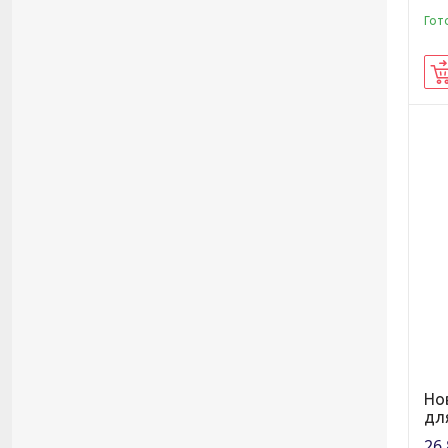
Гот
Но
дл
26,