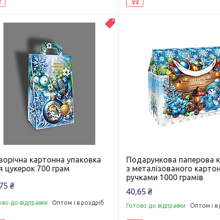
Топ продаж
ворічна картонна упаковка
Подарункова паперова 
я цукерок 700 грам
з металізованого картон
ручками 1000 грамів
75 ₴
40,65 ₴
ово до відправки
Оптом і в роздріб
Готово до відправки
Оптом і в