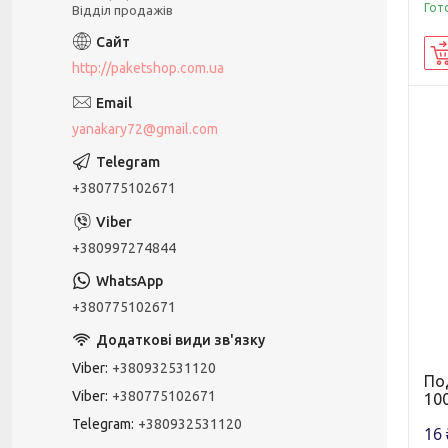
Гот
Відділ продажів
http://paketshop.com.ua
yanakary72@gmail.com
+380775102671
+380997274844
+380775102671
Viber
+380932531120
По
Viber
+380775102671
100
Telegram
+380932531120
16 