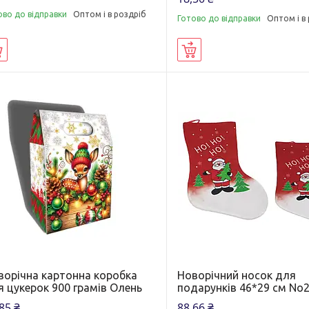
ово до відправки
Оптом і в роздріб
Готово до відправки
Оптом і в
Купити
Купити
ворічна картонна коробка
Новорічний носок для
я цукерок 900 грамів Олень
подарунків 46*29 см No
85 ₴
88,66 ₴