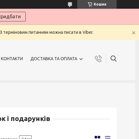
Кошик
ридбати
 З терміновим питанням можна писати в Viber.
КОНТАКТИ
ДОСТАВКА ТА ОПЛАТА
к і подарунків