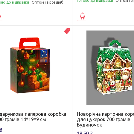
Готово до відправки
Оптом і в
ово до відправки
Оптом і в роздріб
Купити
Купити
ВЛАСНЕ ВИРОБНИЦТВО
дарункова паперова коробка
Новорічна картонна кор
0 грамів 14*19*9 см
для цукерок 700 грамів
Будиночок
₴
18,50 ₴