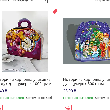
Топ продаж
ворічна картонна упаковка
Новорічна картонна упа
ндук для цукерок 1000 грамів
для цукерок 800 грам
40 ₴
23,90 ₴
ово до відправки
Оптом і в роздріб
Готово до відправки
Оптом і в
Купити
Купити