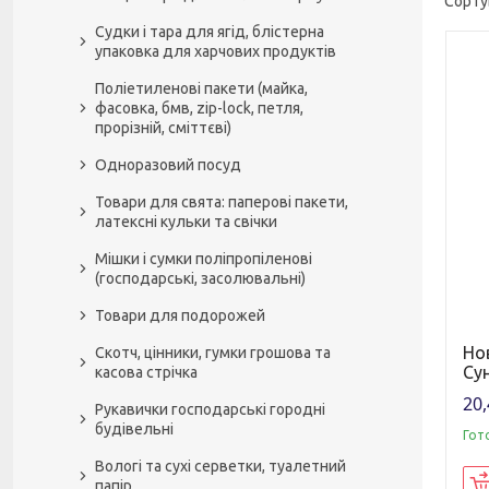
Судки і тара для ягід, блістерна
упаковка для харчових продуктів
Поліетиленові пакети (майка,
фасовка, бмв, zip-lock, петля,
прорізній, сміттєві)
Одноразовий посуд
Товари для свята: паперові пакети,
латексні кульки та свічки
Мішки і сумки поліпропіленові
(господарські, засолювальні)
Товари для подорожей
Но
Скотч, цінники, гумки грошова та
Су
касова стрічка
20,
Рукавички господарські городні
будівельні
Гот
Вологі та сухі серветки, туалетний
папір