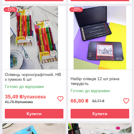
–15%
–28%
Олівець чорнографітний, НВ
Набір олівців 12 шт різна
з гумкою 6 шт
твердість
Готово до відправки
Готово до відправки
35,49
₴/упаковка
66,80
₴
92,77 ₴
41,75 ₴/упаковка
Купити
Купити