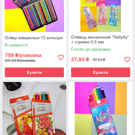
Олівець механічний "Лабубу"
Олівці акварельні 72 кольори
+ стрижні 0,5 мм
В наявності
Готово до відправки
759
₴/упаковка
27,83
₴
37,11 ₴
937,03 ₴/упаковка
Купити
Купити