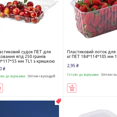
астиковий судок ПЕТ для
Пластиковий лоток для 
овання ягід 250 грамів
кг ПЕТ 184*114*105 мм 1
0*117*55 мм TL1 з кришкою
2,95 ₴
0 ₴
Готово до відправки
Оптом і в
ово до відправки
Оптом і в роздріб
Купити
Купити
ТОП ПРОДАЖУ