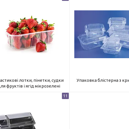
астикові лотки, пінетки, судки
Упаковка блістерна з к
ля фруктів і ягід мікрозелені
11