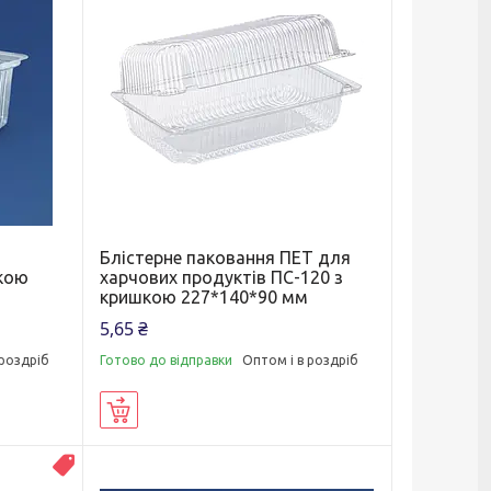
Блістерне паковання ПЕТ для
шкою
харчових продуктів ПС-120 з
кришкою 227*140*90 мм
5,65 ₴
 роздріб
Готово до відправки
Оптом і в роздріб
Купити
Новинка