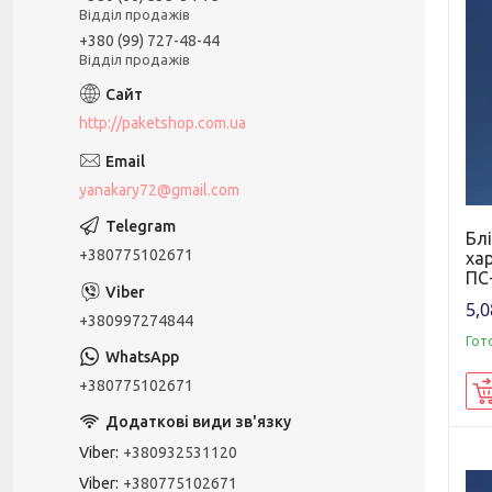
Відділ продажів
+380 (99) 727-48-44
Відділ продажів
http://paketshop.com.ua
yanakary72@gmail.com
Бл
+380775102671
ха
ПС
5,0
+380997274844
Гот
+380775102671
Viber
+380932531120
Viber
+380775102671