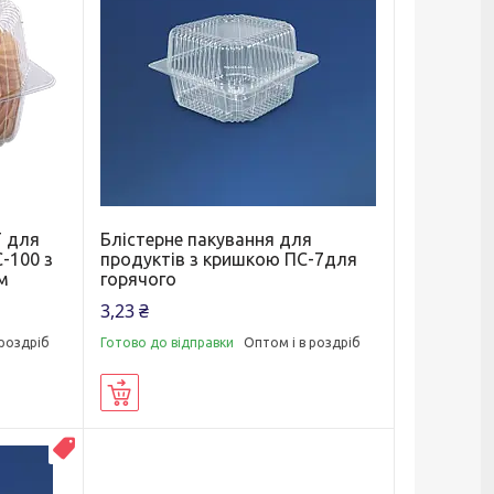
Т для
Блістерне пакування для
-100 з
продуктів з кришкою ПС-7для
м
горячого
3,23 ₴
 роздріб
Готово до відправки
Оптом і в роздріб
Купити
ТОП ПРОДАЖУ