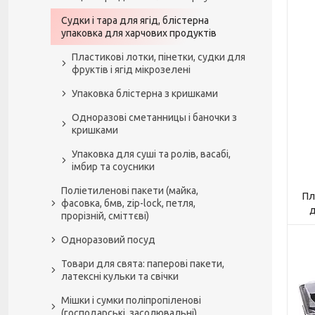
Судки і тара для ягід, блістерна
упаковка для харчових продуктів
Пластикові лотки, пінетки, судки для
фруктів і ягід мікрозелені
Упаковка блістерна з кришками
Одноразові сметанницы і баночки з
кришками
Упаковка для суші та ролів, васабі,
імбир та соусники
Поліетиленові пакети (майка,
Пл
фасовка, бмв, zip-lock, петля,
д
прорізній, сміттєві)
Одноразовий посуд
Товари для свята: паперові пакети,
латексні кульки та свічки
Мішки і сумки поліпропіленові
(господарські, засолювальні)