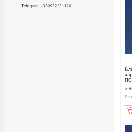
Telegram
+380932531120
Бл
ха
ПС
2,9
Гот