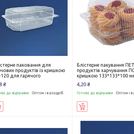
істерне паковання для
Блістерне пакування ПЕ
рчових продуктів із кришкою
продуктів харчування ПС
-120 для гарячого
кришкою 133*133*100 м
8 ₴
4,20 ₴
ово до відправки
Оптом і в роздріб
Готово до відправки
Оптом і в
Купити
Купити