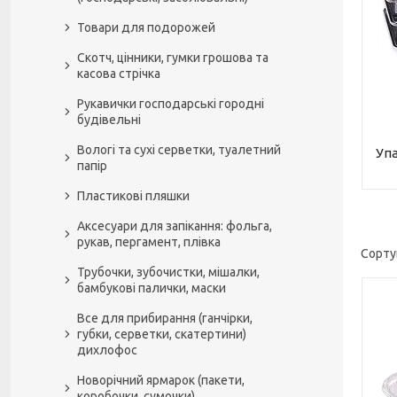
Товари для подорожей
Скотч, цінники, гумки грошова та
касова стрічка
Рукавички господарські городні
будівельні
Вологі та сухі серветки, туалетний
Упа
папір
Пластикові пляшки
Аксесуари для запікання: фольга,
рукав, пергамент, плівка
Трубочки, зубочистки, мішалки,
бамбукові палички, маски
Все для прибирання (ганчірки,
губки, серветки, скатертини)
дихлофос
Новорічний ярмарок (пакети,
коробочки, сумочки)