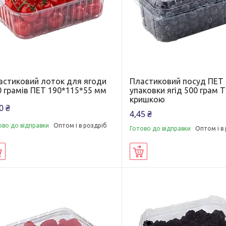
астиковий лоток для ягоди
Пластиковий посуд ПЕТ
0 грамів ПЕТ 190*115*55 мм
упаковки ягід 500 грам T
кришкою
0 ₴
4,45 ₴
ово до відправки
Оптом і в роздріб
Готово до відправки
Оптом і в
Купити
Купити