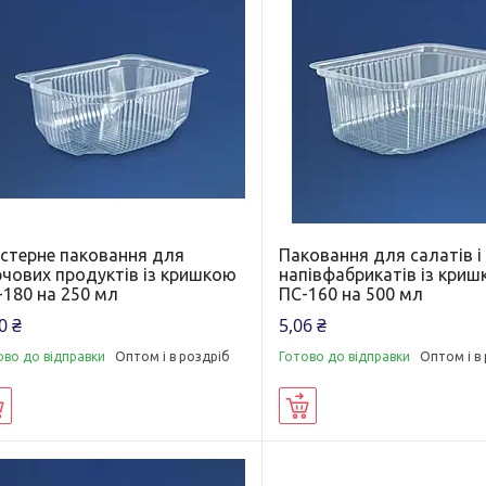
істерне паковання для
Паковання для салатів і
рчових продуктів із кришкою
напівфабрикатів із кри
-180 на 250 мл
ПС-160 на 500 мл
0 ₴
5,06 ₴
ово до відправки
Оптом і в роздріб
Готово до відправки
Оптом і в
Купити
Купити