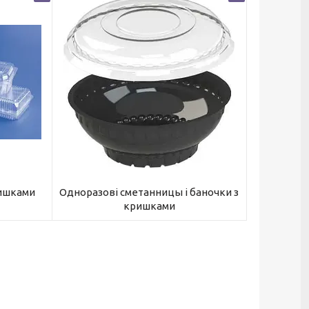
ришками
Одноразові сметанницы і баночки з
кришками