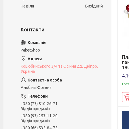
Неділя
Вихідний
PaketShop
Пл
пак
Коцюбинського 2/4 та Осіння 2д, Дніпро,
19
Україна
4,1
Гот
Альбіна Юріївна
+380 (77) 510-26-71
Відділ продажів
+380 (93) 253-11-20
Відділ продажів
+380 (66) 535-84-75