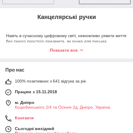
Канцелярські ручки
Навіть в сучасному цифровому світі, неможливо уявити життя
без такого простого предмета, як ручка для письма.
Незважаючи на уявну простоту, деколи буває складно
Показати все
розібратися, яку ручку краще купити – кулькову автоматичну,
гелеву або капілярну. Кожен вид має свої переваги і
недоліки, тому
ми підготували керівництво
, який
допоможе купити
ідеальну ручку для письма
.
Про нас
Всі авторучки класифікується
за типом чорнила
і
системі їх
100% позитивних з 641 відгука за рік
доставки в пишучий наконечник
. Більшість виробів мають
на кінчику пишучого
вузла кулька
, який
обертається при
Працює з 15.11.2018
зіткненні з папером, переносячи на неї чорнило.
м. Дніпро
Коцюбинського 2/4 та Осіння 2д, Дніпро, Україна
Контакти
Сьогодні вихідний