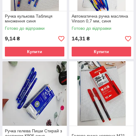
Ручка кулькова Таблиця
Автоматична ручка масляна
множення синя
Vinson 0,7 мм, синя
Готово до відправки
Готово до відправки
9,14
14,31
₴
₴
Купити
Купити
Ручка гелева Пиши Стирай з
ластиком К906 синя
Гелева ручка червона М21