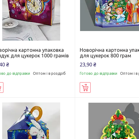
ворічна картонна упаковка
Новорічна картонна упа
ндук для цукерок 1000 грамів
для цукерок 800 грам
40 ₴
23,90 ₴
ово до відправки
Оптом і в роздріб
Готово до відправки
Оптом і в
Купити
Купити