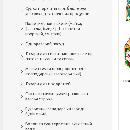
Судки і тара для ягід, блістерна
упаковка для харчових продуктів
Поліетиленові пакети (майка,
фасовка, бмв, zip-lock, петля,
прорізній, сміттєві)
Одноразовий посуд
Товари для свята: паперові пакети,
латексні кульки та свічки
Мішки і сумки поліпропіленові
(господарські, засолювальні)
Но
Товари для подорожей
Скотч, цінники, гумки грошова та
касова стрічка
Рукавички господарські городні
будівельні
Вологі та сухі серветки, туалетний
папір