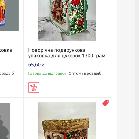
ковка
Новорічна подарункова
упаковка для цукерок 1300 грам
65,60 ₴
 роздріб
Готово до відправки
Оптом і в роздріб
Купити
ВЛАСНЕ ВИРО