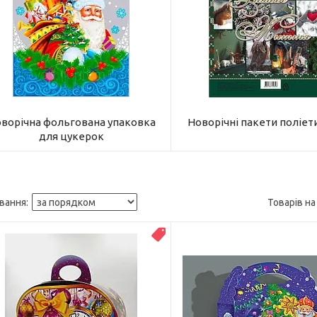
ворічна фольгована упаковка
Новорічні пакети поліет
для цукерок
Топ продаж