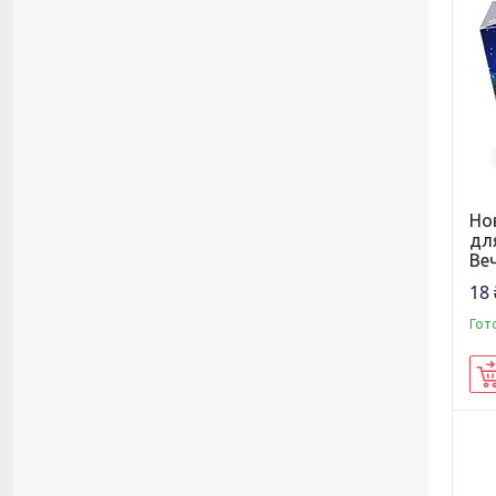
Но
для
Веч
18 
Гот