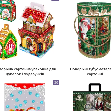
ворічна картонна упаковка для
Новорічні тубус метале
цукерок і подарунків
картонні
20