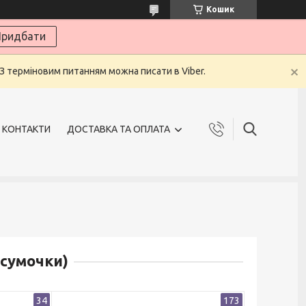
Кошик
ридбати
 З терміновим питанням можна писати в Viber.
КОНТАКТИ
ДОСТАВКА ТА ОПЛАТА
 сумочки)
34
173