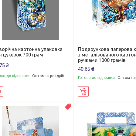
ворічна картонна упаковка
Подарункова паперова 
я цукерок 700 грам
з металізованого картон
ручками 1000 грамів
75 ₴
40,65 ₴
ово до відправки
Оптом і в роздріб
Готово до відправки
Оптом і в
Купити
Купити
ВЛАСНЕ ВИРОБНИЦТВО