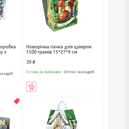
коробка
Новорічна пачка для цукерок
у з
1500 грамів 15*27*9 см
39 ₴
Готово до відправки
Оптом і в роздріб
 роздріб
Купити
ВЛАСНЕ ВИРОБНИЦТВО