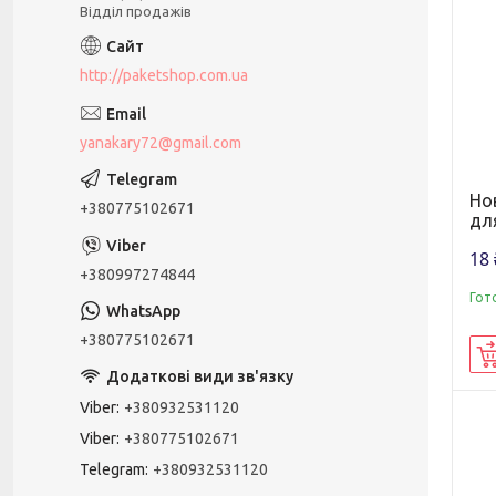
Відділ продажів
http://paketshop.com.ua
yanakary72@gmail.com
Но
+380775102671
для
18 
+380997274844
Гот
+380775102671
Viber
+380932531120
Viber
+380775102671
Telegram
+380932531120