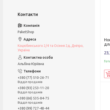
PaketShop
Но
дл
Коцюбинського 2/4 та Осіння 2д, Дніпро,
Україна
23,
Гот
Альбіна Юріївна
+380 (77) 510-26-71
Відділ продажів
+380 (93) 253-11-20
Відділ продажів
+380 (66) 535-84-75
Відділ продажів
+380 (99) 727-48-44