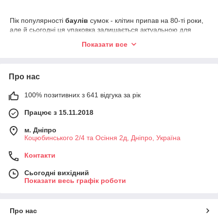
Пік популярності
баулів
сумок - клітин припав на 80-ті роки,
але й сьогодні ця упаковка залишається актуальною для
транспортування різних речей та одягу. Її відомий дизайн не
Показати все
залишився поза увагою навіть у світі високої моди. У 2007
році Louis Vuitton представив світу свій картатий баул, який
коштував 2-3 тисячі доларів. Багато модниць, а пізніше й інші
дизайнери, підхопили ідею, і звична нам ринкова сумка
Про нас
перетворилася на
модний аксесуар.
100% позитивних з 641 відгука за рік
Працює з 15.11.2018
м. Дніпро
Коцюбинського 2/4 та Осіння 2д, Дніпро, Україна
Контакти
Сьогодні вихідний
Показати весь графік роботи
Про нас