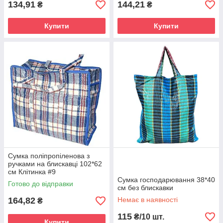
134,91
144,21
₴
₴
Купити
Купити
Сумка поліпропіленова з
ручками на блискавці 102*62
см Клітинка #9
Сумка господарювання 38*40
Готово до відправки
см без блискавки
164,82
Немає в наявності
₴
115
₴/10 шт.
Купити