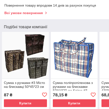
Повернення товару впродовж 14 днів за рахунок покупця
Всі умови повернення
Подібні товари компанії
Сумка з ручками #3 Місто
Сумка поліпропіленова з
Сумк
на блискавці 50*45*23 см
ручками на блискавки
ручк
50*44*20 см Клітка #3
43*3
87
78,15
68,
₴
₴
Купити
Купити