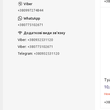
+38
+380997274844
+380775102671
Viber
+380932531120
Viber
+380775102671
Telegram
+380932531120
Туа
10,
Нем
+38