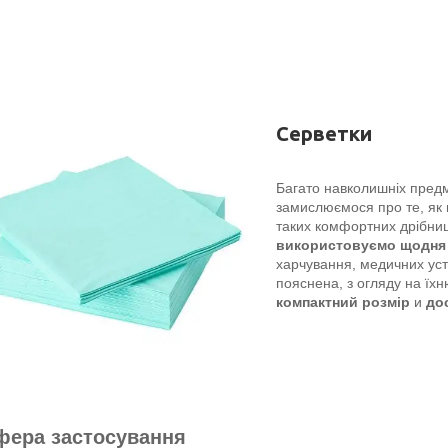
Серветки
Багато навколишніх предм
замислюємося про те, як 
таких комфортних дрібниц
використовуємо щодня
харчування, медичних уст
пояснена, з огляду на їх
компактний розмір
и
дос
фера застосування