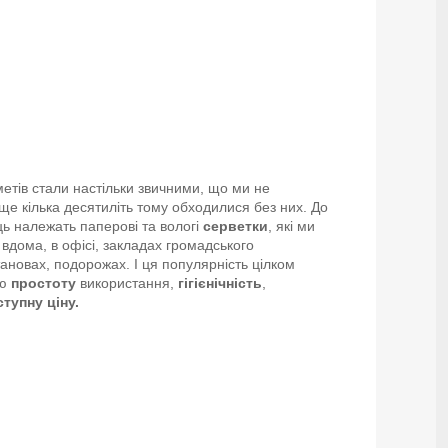
етів стали настільки звичними, що ми не
ще кілька десятиліть тому обходилися без них. До
ь належать паперові та вологі
серветки
, які ми
вдома, в офісі, закладах громадського
ановах, подорожах. І ця популярність цілком
ню
простоту
використання,
гігієнічність
,
тупну ціну.