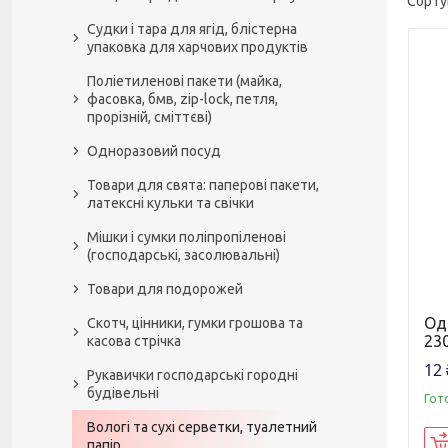
Судки і тара для ягід, блістерна
упаковка для харчових продуктів
Поліетиленові пакети (майка,
фасовка, бмв, zip-lock, петля,
прорізній, сміттєві)
Одноразовий посуд
Товари для свята: паперові пакети,
латексні кульки та свічки
Мішки і сумки поліпропіленові
(господарські, засолювальні)
Товари для подорожей
Од
Скотч, цінники, гумки грошова та
23
касова стрічка
12 
Рукавички господарські городні
будівельні
Гот
Вологі та сухі серветки, туалетний
папір