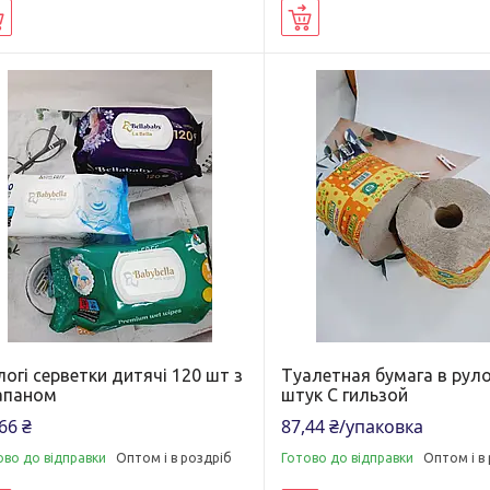
Купити
Купити
огі серветки дитячі 120 шт з
Туалетная бумага в руло
апаном
штук С гильзой
66 ₴
87,44 ₴/упаковка
ово до відправки
Оптом і в роздріб
Готово до відправки
Оптом і в