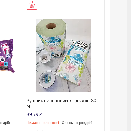
Купити
з
Рушник паперовий з гільзою 80
м
39,79 ₴
Немає в наявності
оздріб
Оптом і в роздріб