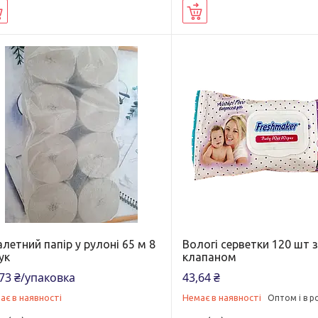
Купити
Купити
летний папір у рулоні 65 м 8
Вологі серветки 120 шт 
ук
клапаном
73 ₴/упаковка
43,64 ₴
ає в наявності
Немає в наявності
Оптом і в р