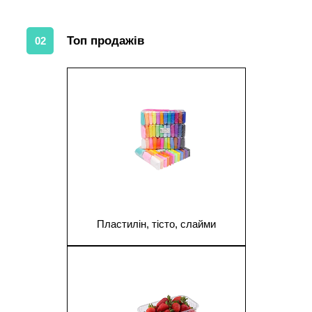
Топ продажів
02
1
Пластилін, тісто, слайми
1