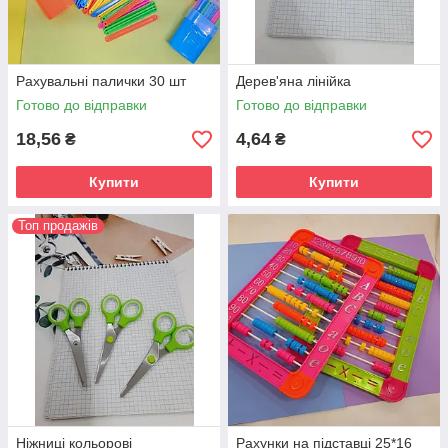
Рахувальні палички 30 шт
Дерев'яна лінійка
Готово до відправки
Готово до відправки
18,56
4,64
₴
₴
Купити
Купити
Топ продажів
Ніжниці кольорові
Рахунки на підставці 25*16