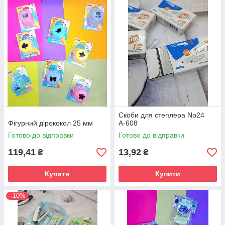
Скоби для степлера No24
Фігурний дірококол 25 мм
А-608
Готово до відправки
Готово до відправки
119,41
13,92
₴
₴
Купити
Купити
–10%