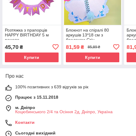
Розтяжка з прапорців
Блокнот на спіралі 80
Блок
HAPPY BIRTHDAY 5 м
аркушів 13*18 см з
арку
рожева
брелоком Стіч
брел
45,70
81,59
81,
₴
₴
85,89 ₴
Купити
Купити
Про нас
100% позитивних з 639 відгуків за рік
Працює з 15.11.2018
м. Дніпро
Коцюбинського 2/4 та Осіння 2д, Дніпро, Україна
Контакти
Сьогодні вихідний