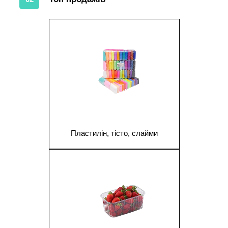
1
Пластилін, тісто, слайми
1