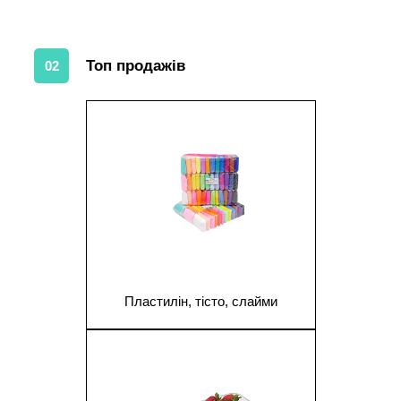
Топ продажів
02
1
Пластилін, тісто, слайми
1