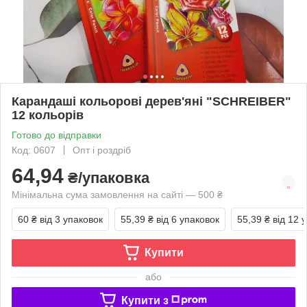
Карандаші кольорові дерев'яні "SCHREIBER"
12 кольорів
Готово до відправки
Код: 0607
Опт і роздріб
64,94
₴/упаковка
Мінімальна сума замовлення на сайті — 500 ₴
60 ₴
від 3 упаковок
55,39 ₴
від 6 упаковок
55,39 ₴
від 12 
Купити
або
Купити з