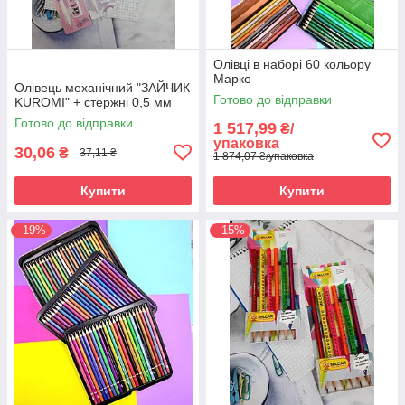
Олівці в наборі 60 кольору
Марко
Олівець механічний "ЗАЙЧИК
Готово до відправки
KUROMI" + стержні 0,5 мм
Готово до відправки
1 517,99
₴/
упаковка
30,06
₴
37,11 ₴
1 874,07 ₴/упаковка
Купити
Купити
–19%
–15%