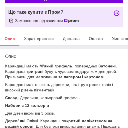
Що таке купити з Пром?
Замовлення під захистом
Опис
Характеристики
Доставка
Оплата
Умови п
Опис
Карандаші мають
М’який грифель
, попередньо
Заточені.
Карандаші
триграні
будуть чудовим подарунком для дітей.
Призначені для малювання
за папером і картоном.
Карандаші мають якість деревини, палітру з різних тонів і
високий рівень пігментації.
Склад:
Деревина, кольоровий грифель,
Набори з 12 кольорів
Для дітей віком від 3 років.
Дерев’ яні
Олівці. Карандаші
покритий делікатесом на
водній основі
, Для безпеки використання дітьми. Підходить