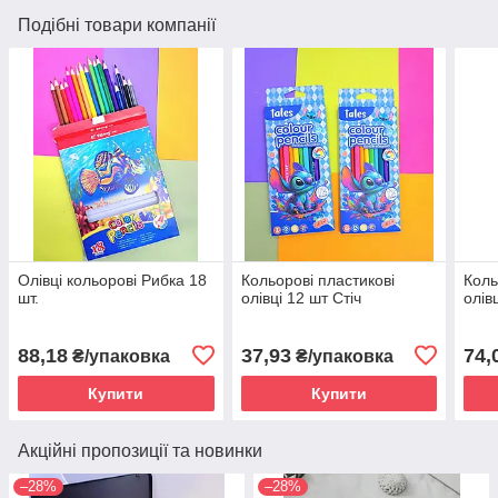
Подібні товари компанії
Олівці кольорові Рибка 18
Кольорові пластикові
Коль
шт.
олівці 12 шт Стіч
олівц
88,18
37,93
74,
₴/упаковка
₴/упаковка
Купити
Купити
Акційні пропозиції та новинки
–28%
–28%