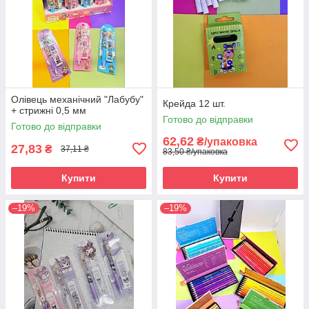
Олівець механічний "Лабубу"
Крейда 12 шт.
+ стрижні 0,5 мм
Готово до відправки
Готово до відправки
62,62
₴/упаковка
27,83
₴
37,11 ₴
83,50 ₴/упаковка
Купити
Купити
–19%
–19%