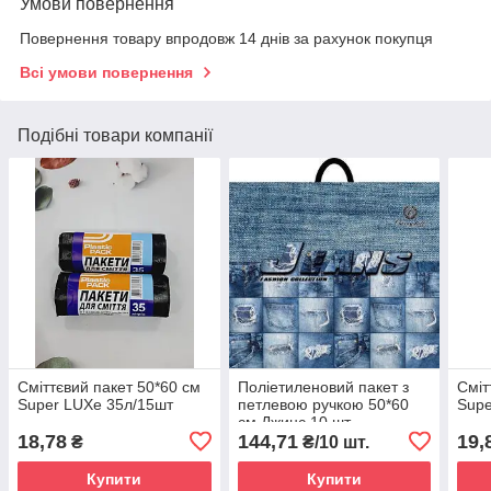
Умови повернення
Повернення товару впродовж 14 днів за рахунок покупця
Всі умови повернення
Подібні товари компанії
Сміттєвий пакет 50*60 см
Поліетиленовий пакет з
Сміт
Super LUXe 35л/15шт
петлевою ручкою 50*60
Supe
см Джинс 10 шт
18,78
144,71
19,
₴
₴/10 шт.
Купити
Купити