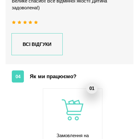
Велике спасибі! Все відмінної якості! Дитина
задоволена!)
ВСІ ВІДГУКИ
Як ми працюємо?
04
Замовлення на