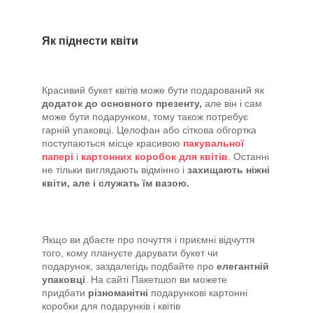
Як піднести квіти
Красивий букет квітів може бути подарований як
додаток до основного презенту,
але він і сам
може бути подарунком, тому також потребує
гарній упаковці. Целофан або сіткова обгортка
поступаються місце красивою
пакувальної
папері
і
картонних коробок для квітів
. Останні
не тільки виглядають відмінно і
захищають ніжні
квіти, але і служать їм вазою.
Якщо ви дбаєте про почуття і приємні відчуття
того, кому плануєте дарувати букет чи
подарунок, заздалегідь подбайте про
елегантній
упаковці
. На сайті Пакетшоп ви можете
придбати
різноманітні
подарункові картонні
коробки для подарунків і квітів