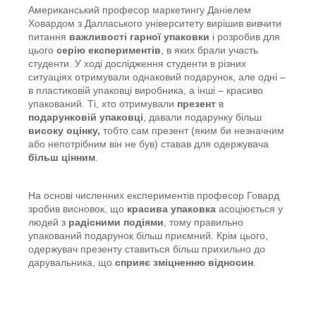
Американський професор маркетингу Даніелем
Ховардом з Далласького університету вирішив вивчити
питання
важливості гарної упаковки
і розробив для
цього
серію експериментів
, в яких брали участь
студенти. У ході дослідження студенти в різних
ситуаціях отримували однаковий подарунок, але одні –
в пластиковій упаковці виробника, а інші – красиво
упакований. Ті, хто отримували
презент
в
подарунковій упаковці
, давали подарунку більш
високу оцінку,
тобто сам презент (яким би незначним
або непотрібним він не був) ставав для одержувача
більш цінним
.
На основі численних експериментів професор Говард
зробив висновок, що
красива упаковка
асоціюється у
людей з
радісними подіями
, тому правильно
упакований подарунок більш приємний. Крім цього,
одержувач презенту ставиться більш прихильно до
дарувальника, що
сприяє зміцненню відносин
.