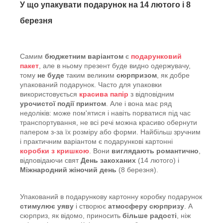
У що упакувати подарунок на 14 лютого і 8
березня
Самим
бюджетним варіантом
є
подарунковий
пакет
, але в ньому презент буде видно одержувачу,
тому
не буде
таким великим
сюрпризом
, як добре
упакований подарунок. Часто для упаковки
використовується
красива папір
з відповідним
урочистої події принтом
. Але і вона має ряд
недоліків: може пом'ятися і навіть порватися під час
транспортування, не всі речі можна красиво обернути
папером з-за їх розміру або форми. Найбільш зручним
і практичним варіантом є подарункові картонні
коробки з кришкою
. Вони
виглядають романтично
,
відповідаючи свят
День закоханих
(14 лютого) і
Міжнародний жіночий день
(8 березня).
Упакований в подарункову картонну коробку подарунок
стимулює уяву
і створює
атмосферу сюрпризу
. А
сюрприз, як відомо, приносить
більше радості
, ніж