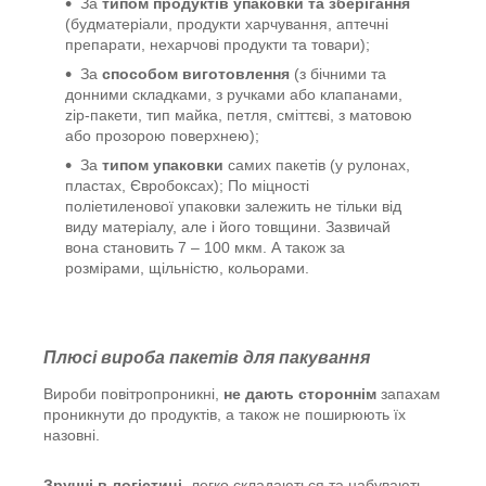
За
типом продуктів упаковки та зберігання
(будматеріали, продукти харчування, аптечні
препарати, нехарчові продукти та товари);
За
способом виготовлення
(з бічними та
донними складками, з ручками або клапанами,
zip-пакети, тип майка, петля, сміттєві, з матовою
або прозорою поверхнею);
За
типом упаковки
самих пакетів (у рулонах,
пластах, Євробоксах); По міцності
поліетиленової упаковки залежить не тільки від
виду матеріалу, але і його товщини. Зазвичай
вона становить 7 – 100 мкм. А також за
розмірами, щільністю, кольорами.
Плюсі вироба пакетів для пакування
Вироби повітропроникні,
не дають стороннім
запахам
проникнути до продуктів, а також не поширюють їх
назовні.
Зручні в логістиці,
легко складаються та набувають