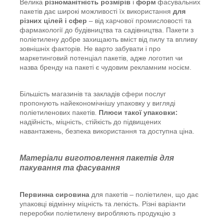
Велика
різноманітність
розмірів
і
форм
фасувальних
пакетів дає широкі можливості їх використання
для
різних цілей і сфер
– від харчової промисловості та
фармакології до будівництва та садівництва. Пакети з
поліетилену добре захищають вміст від пилу та впливу
зовнішніх факторів. Не варто забувати і про
маркетинговий потенціал пакетів, адже логотип чи
назва бренду на пакеті є чудовим рекламним носієм.
Більшість магазинів та закладів сфери послуг
пропонують найекономічнішу упаковку у вигляді
поліетиленових пакетів.
Плюси такої упаковки:
надійність, міцність, стійкість до підвищених
навантажень, безпека використання та доступна ціна.
Матеріали виготовлення пакетів для
пакування та фасування
Первинна сировина
для пакетів – поліетилен, що дає
упаковці відмінну міцність та легкість. Різні варіанти
переробки поліетилену виробляють продукцію з