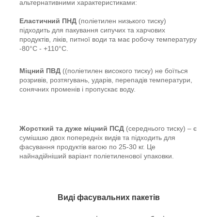
альтернативними характеристиками:
Еластичний ПНД
(поліетилен низького тиску)
підходить для пакування сипучих та харчових
продуктів, ліків, питної води та має робочу температуру
-80°С - +110°С.
Міцний ПВД
((поліетилен високого тиску) не боїться
розривів, розтягувань, ударів, перепадів температури,
сонячних променів і пропускає воду.
Жорсткий та дуже міцний ПСД
(середнього тиску) – є
сумішшю двох попередніх видів та підходить для
фасування продуктів вагою по 25-30 кг. Це
найнадійніший варіант поліетиленової упаковки.
Виді фасувальних пакетів