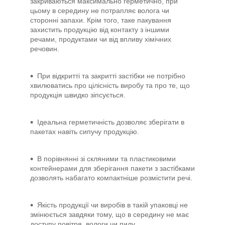
закриваються максимально герметично, при
цьому в середину не потрапляє волога чи
сторонні запахи. Крім того, таке пакування
захистить продукцію від контакту з іншими
речами, продуктами чи від впливу хімічних
речовин.
При відкритті та закритті застібки не потрібно
хвилюватись про цілісність виробу та про те, що
продукція швидко зіпсується.
Ідеальна герметичність дозволяє зберігати в
пакетах навіть сипучу продукцію.
В порівнянні зі скляними та пластиковими
контейнерами для зберігання пакети з застібками
дозволять набагато компактніше розмістити речі.
Якість продукції чи виробів в такій упаковці не
змінюється завдяки тому, що в середину не має
доступу повітря, вологи чи пилу.