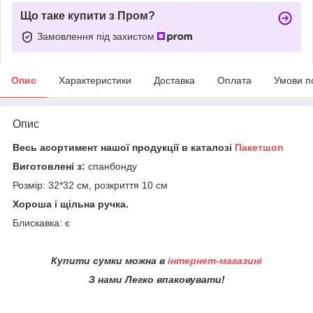
Що таке купити з Пром?
Замовлення під захистом
Опис
Характеристики
Доставка
Оплата
Умови п
Опис
Весь асортимент нашої продукції в каталозі
Пакетшоп
Виготовлені з:
спанбонду
Розмір: 32*32 см, розкриття 10 см
Хороша і щільна ручка.
Блискавка: є
Купити сумки можна в
інтернет-магазині
З нами Легко впаковувати!