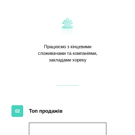
Працюємо з кінцевими
споживачами та компаніями,
закладами хореку
Топ продажів
02
1