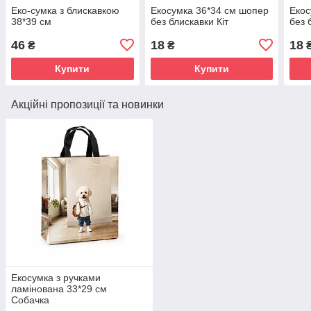
Еко-сумка з блискавкою
Екосумка 36*34 см шопер
Екос
38*39 см
без блискавки Кіт
без 
46
18
18
₴
₴
Купити
Купити
Акційні пропозиції та новинки
Екосумка з ручками
ламінована 33*29 см
Собачка