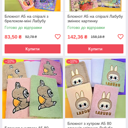
Блокнот А5 на спіралі з
Блокнот А5 на спіралі Лабубу
брелоком-міні Лабубу
змінює картинку
Готово до відправки
Готово до відправки
83,50
142,36
₴
₴
92,78 ₴
158,18 ₴
Купити
Купити
–10%
–10%
Блокнот з хутром А5 80