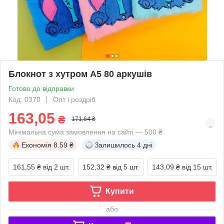
Блокнот з хутром А5 80 аркушів
Готово до відправки
Код: 0370
Опт і роздріб
163,05
₴
171,64 ₴
Мінімальна сума замовлення на сайті — 500 ₴
Економія
8.59 ₴
Залишилось
4 дні
161,55 ₴
від 2 шт.
152,32 ₴
від 5 шт.
143,09 ₴
від 15 шт.
Купити
або