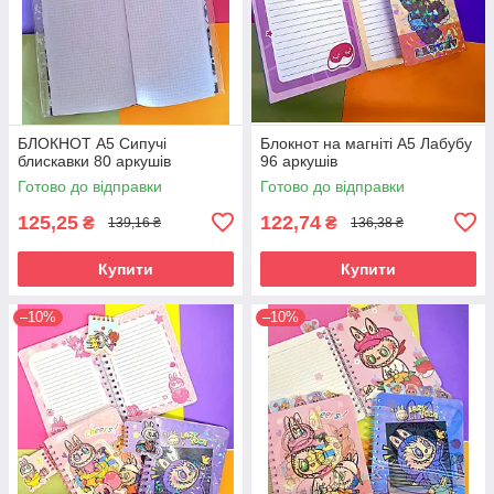
БЛОКНОТ А5 Сипучі
Блокнот на магніті А5 Лабубу
блискавки 80 аркушів
96 аркушів
Готово до відправки
Готово до відправки
125,25
122,74
₴
₴
139,16 ₴
136,38 ₴
Купити
Купити
–10%
–10%