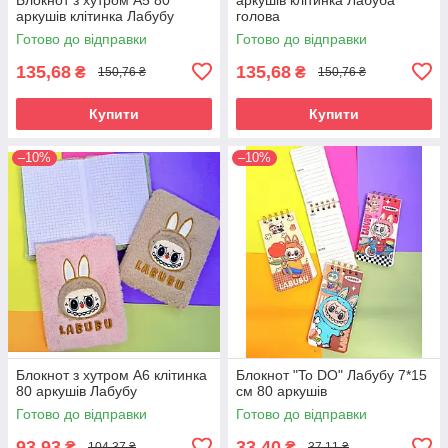
Блокнот з хутром А5 80
аркушів клітинка Лабуба
аркушів клітинка Лабубу
голова
Готово до відправки
Готово до відправки
135,68
135,68
₴
₴
150,76 ₴
150,76 ₴
Купити
Купити
–10%
–10%
Блокнот з хутром А6 клітинка
Блокнот "To DO" Лабубу 7*15
80 аркушів Лабубу
см 80 аркушів
Готово до відправки
Готово до відправки
93,93
33,40
₴
₴
104,37 ₴
37,11 ₴