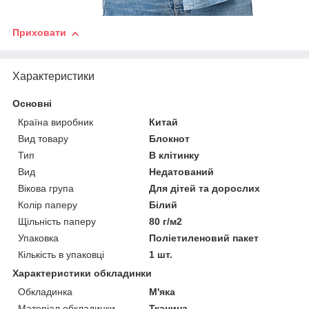
Приховати
Характеристики
Основні
Країна виробник
Китай
Вид товару
Блокнот
Тип
В клітинку
Вид
Недатований
Вікова група
Для дітей та дорослих
Колір паперу
Білий
Щільність паперу
80 г/м2
Упаковка
Поліетиленовий пакет
Кількість в упаковці
1 шт.
Характеристики обкладинки
Обкладинка
М'яка
Матеріал обкладинки
Тканина