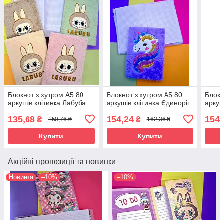
Блокнот з хутром А5 80
Блокнот з хутром А5 80
Блок
аркушів клітинка Лабуба
аркушів клітинка Єдиноріг
арку
голова
135,68
154,24
154
₴
₴
150,76 ₴
162,36 ₴
Купити
Купити
Акційні пропозиції та новинки
Новинка
–10%
–10%