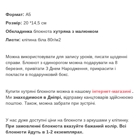
Формат:
А5
Розмір:
20 *14,5 см
Обкладинка
блокнота
хутряна з малюнком
Листи:
клітина біла 80г/м2
Можна використовувати для запису уроків, писати щоденні
справи. Блокнот з єдинорогом можна подарувати на 8
березня, привітати З Днем Народження, прикрасити і
покласти в подарунковий бокс.
Купити хутряні блокноти можна в нашому
інтернет-магазині
.
Ми
знаходимося в Дніпрі,
відправку канцтоварів здійснюємо
поштою. Також, можна забрати при зустрічі.
У нас дуже доступні ціни на блокноти з аркушами у клітинку.
При замовленні блокнота вказуйте бажаний колір. Всі
блокноти йдуть в 1-2 екземплярах.