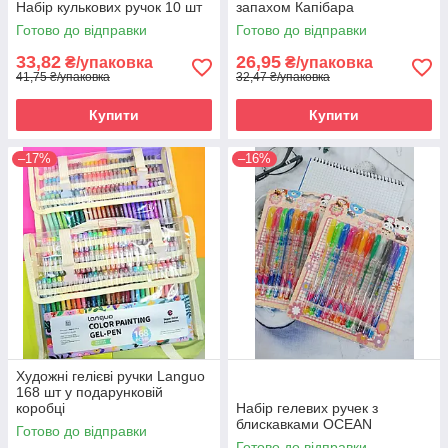
Набір кулькових ручок 10 шт
запахом Капібара
Готово до відправки
Готово до відправки
33,82
26,95
₴/упаковка
₴/упаковка
41,75 ₴/упаковка
32,47 ₴/упаковка
Купити
Купити
–17%
–16%
Художні гелієві ручки Languo
168 шт у подарунковій
коробці
Набір гелевих ручек з
блискавками OCEAN
Готово до відправки
Готово до відправки