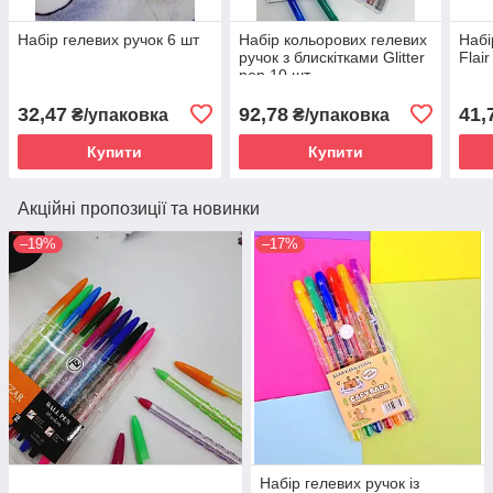
Набір гелевих ручок 6 шт
Набір кольорових гелевих
Набі
ручок з блискітками Glitter
Flai
pen 10 шт
32,47
92,78
41,
₴/упаковка
₴/упаковка
Купити
Купити
Акційні пропозиції та новинки
–19%
–17%
Набір гелевих ручок із