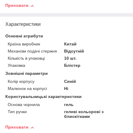
Приховати
Характеристики
Основні атрибути
Країна виробник
Китай
Механізм подачі стержня
Відсутній
Кількість в упаковці
10 шт.
Упаковка
Блістер
Зовнішні параметри
Колір корпусу
Синій
Малюнок на корпусі
Ні
Користувальницькі характеристики
Основа чорнила
гель
Тип ручки
гелеві кольорові з
блискітками
Приховати