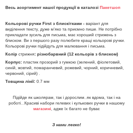
Весь асортимент нашої продукції в каталозі
Пакетшоп
Кольорові ручки First з блискітками -
варіант для
виділення тексту, дуже м'яко та приємно пише. Не потрібно
прикладати зусиль для письма, має хороший стрижень з
блиском. Ви з першого разу полюбите кращі кольорові ручки.
Кольорові ручки підійдуть для малювання і письма.
Колір
стрижня
: різнобарвний (12 кольорів з блиском)
Корпус:
пластик прозорий з гумкою (зелений, фіолетовий,
синій, жовтий, помаранчевий, рожевий, чорний, коричневий,
червоний, сірий) .
Товщина лінії:
0.7 мм
Підійде як школярам, так і дорослим..як вдома, так і на
роботі...Красиві набори гелевих і кулькових ручки в нашому
магазині
, адже їх багато не буває
З нами легко!