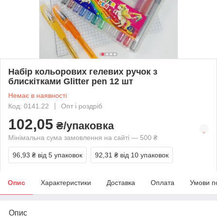
Набір кольорових гелевих ручок з
блискітками Glitter pen 12 шт
Немає в наявності
Код: 0141.22
Опт і роздріб
102,05
₴/упаковка
Мінімальна сума замовлення на сайті — 500 ₴
96,93 ₴
від 5 упаковок
92,31 ₴
від 10 упаковок
Опис
Характеристики
Доставка
Оплата
Умови п
Опис