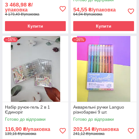
3 468,98
₴/
54,55
упаковка
₴/упаковка
4 179,49 ₴/упаковка
64,94 ₴/упаковка
Купити
Купити
–16%
–16%
Набір ручок-гель 2 в 1
Акварельні ручки Languo
Єдиноріг
різнобарвні 9 шт.
Готово до відправки
Готово до відправки
116,90
202,54
₴/упаковка
₴/упаковка
139,16 ₴/упаковка
241,12 ₴/упаковка