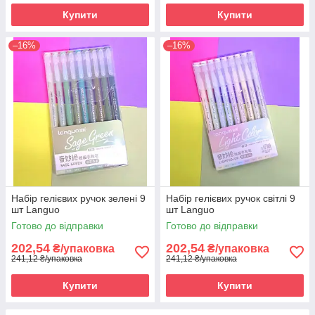
Купити
Купити
–16%
–16%
Набір гелієвих ручок зелені 9
Набір гелієвих ручок світлі 9
шт Languo
шт Languo
Готово до відправки
Готово до відправки
202,54
202,54
₴/упаковка
₴/упаковка
241,12 ₴/упаковка
241,12 ₴/упаковка
Купити
Купити