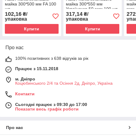
майка 300*500 мм FA 100
майка 300*550 мм
майк
шт
Україночка 50 мкм 100 шт
мкм 
102,16
317,14
272
₴/
₴/
упаковка
упаковка
упа
Купити
Купити
Про нас
100% позитивних з 638 відгуків за рік
Працює з 15.11.2018
м. Дніпро
Коцюбинського 2/4 та Осіння 2д, Дніпро, Україна
Контакти
Сьогодні працює з 09:30 до 17:00
Показати весь графік роботи
Про нас