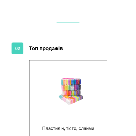
Топ продажів
02
1
Пластилін, тісто, слайми