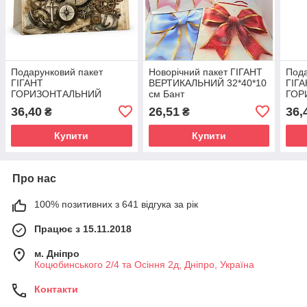
Подарунковий пакет
Новорічний пакет ГІГАНТ
Пода
ГІГАНТ
ВЕРТИКАЛЬНИЙ 32*40*10
ГІГ
ГОРИЗОНТАЛЬНИЙ
см Бант
ГОР
46*33*15 см
46*3
36,40
26,51
36,
₴
₴
Купити
Купити
Про нас
100% позитивних з 641 відгука за рік
Працює з 15.11.2018
м. Дніпро
Коцюбинського 2/4 та Осіння 2д, Дніпро, Україна
Контакти