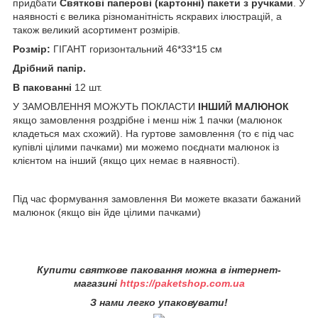
придбати
Святкові
паперові (картонні) пакети з ручками
. У
наявності є велика різноманітність яскравих ілюстрацій, а
також великий асортимент розмірів.
Розмір:
ГІГАНТ горизонтальний 46*33*15 см
Дрібний папір.
В пакованні
12 шт.
У ЗАМОВЛЕННЯ МОЖУТЬ ПОКЛАСТИ
ІНШИЙ МАЛЮНОК
якщо замовлення роздрібне і менш ніж 1 пачки (малюнок
кладеться мах схожий). На гуртове замовлення (то є під час
купівлі цілими пачками) ми можемо поєднати малюнок із
клієнтом на інший (якщо цих немає в наявності).
Під час формування замовлення Ви можете вказати бажаний
малюнок (якщо він йде цілими пачками)
Купити святкове паковання можна в інтернет-
магазині
https://paketshop.com.ua
З нами легко упаковувати!