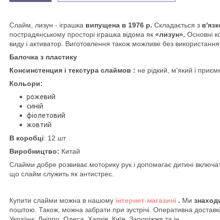
Слайм, лизун - іграшка
випущена в 1976 р.
Складається з
в'язк
пострадянському просторі іграшка відома як
«лизун».
Основні к
виду і активатор. Виготовлення також можливе без використання
Балочка з пластику
Консинстенция і текстура слаймов :
не рідкий, м'який і приєм
Кольори:
рожевий
синій
фіолетовий
жовтий
В коробці
: 12 шт
Виробництво:
Китай
Слайми добре розвиває моторику рук і допомагає дитині включати
що слайм служить як антистрес.
Купити слайми можна в нашому
інтернет-магазині
.
Ми
знаходи
поштою. Також, можна забрати при зустрічі. Оперативна доставк
України: Дніпро, Одеса, Харків, Київ, Запоріжжя та ін