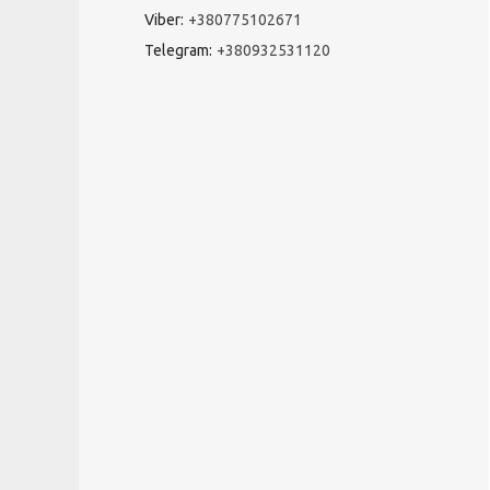
Viber
+380775102671
Telegram
+380932531120