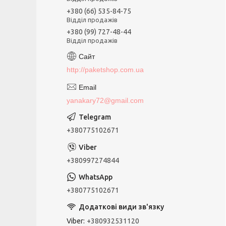
+380 (66) 535-84-75
Відділ продажів
+380 (99) 727-48-44
Відділ продажів
http://paketshop.com.ua
yanakary72@gmail.com
+380775102671
+380997274844
+380775102671
Viber
+380932531120