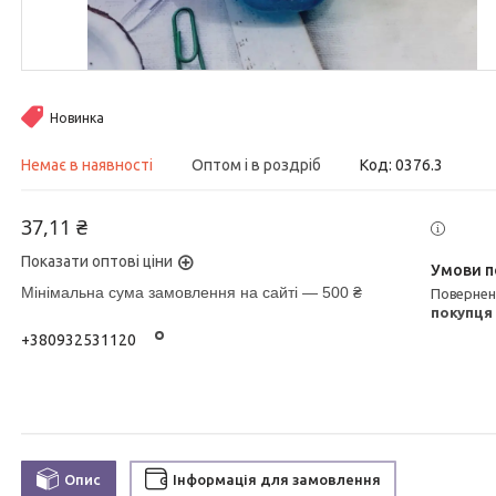
Новинка
Немає в наявності
Оптом і в роздріб
Код:
0376.3
37,11 ₴
Показати оптові ціни
Мінімальна сума замовлення на сайті — 500 ₴
поверне
покупця
+380932531120
Опис
Інформація для замовлення