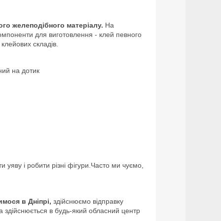
ого
желеподібного матеріалу.
На
омпоненти для виготовлення - клей певного
 клейових складів.
ний на дотик
 уяву і робити різні фігури.Часто ми чуємо,
мося в Дніпрі,
здійснюємо відправку
а здійснюється в будь-який обласний центр