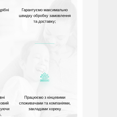
рібні
Гарантуємо максимально
швидку обробку замовлення
та доставку;
вні
Працюємо з кінцевими
Новий
споживачами та компаніями,
ечуючи
закладами хореку
.