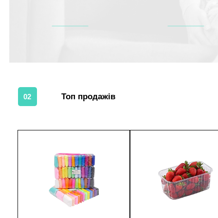
Топ продажів
02
1
1