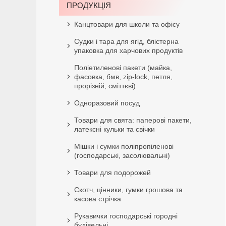
ПРОДУКЦІЯ
Канцтовари для школи та офісу
Судки і тара для ягід, блістерна
упаковка для харчових продуктів
Поліетиленові пакети (майка,
фасовка, бмв, zip-lock, петля,
прорізній, сміттєві)
Одноразовий посуд
Товари для свята: паперові пакети,
латексні кульки та свічки
Мішки і сумки поліпропіленові
(господарські, засолювальні)
Товари для подорожей
Скотч, цінники, гумки грошова та
касова стрічка
Рукавички господарські городні
будівельні