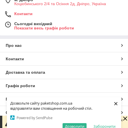
Коцюбинського 2/4 та Осіння 2д, Дніпро, Україна
Контакти
Сьогодні вихідний
Показати весь графік роботи
Про нас
Контакти
Доставка та оплата
Графік роботи
Повна версія сайту
×
Дозвольте сайту paketshop.com.ua
відправляти вам сповіщення на робочий стіл.
Сайт створено на маркетплейсі
Prom.ua
Powered by SendPulse
Зараз ми не можемо швидко відповісти на запит, оскільки
не працюємо. Наш графік ПН-ПТ з 9.30-17.00. З
Дозволити
Заборонити
Політика конфіденційності