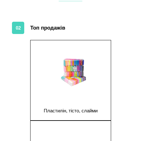
Топ продажів
02
1
Пластилін, тісто, слайми
1