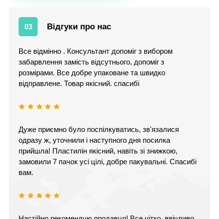
Відгуки про нас
03
Все відмінно . Консультант допоміг з вибором
забарвлення замість відсутнього, допоміг з
розмірами. Все добре упаковане та швидко
відправлене. Товар якісний. спасибі
Дуже приємно було поспілкуватись, зв'язалися
одразу ж, уточнили і наступного дня посилка
прийшла! Пластилін якісний, навіть зі знижкою,
замовили 7 пачок усі цілі, добре пакувальні. Спасибі
вам.
Настійно рекомендую продавця! Все чітко, ввічливо,