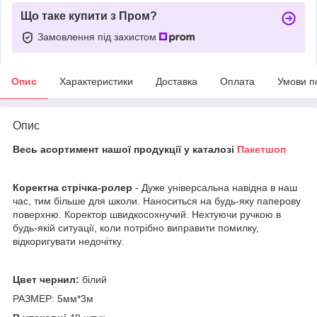
Що таке купити з Пром?
Замовлення під захистом
Опис
Характеристики
Доставка
Оплата
Умови п
Опис
Весь асортимент нашої продукції у каталозі
Пакетшоп
Коректна стрічка-ролер
- Дуже універсальна навідна в наш
час, тим більше для школи. Наноситься на будь-яку паперову
поверхню. Коректор швидкосохнучий. Нехтуючи ручкою в
будь-якій ситуації, коли потрібно виправити помилку,
відкоригувати недочітку.
Цвет чернил:
білий
РАЗМЕР: 5мм*3м