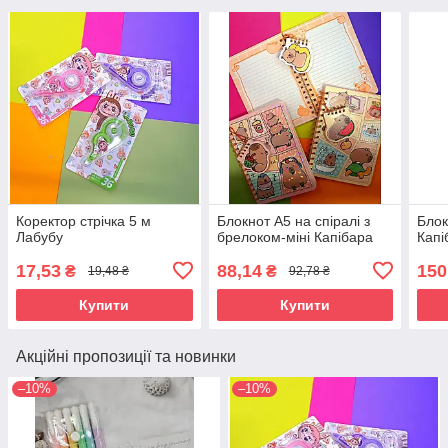
Коректор стрічка 5 м
Блокнот А5 на спіралі з
Блок
Лабубу
брелоком-міні Капібара
Капі
17,53
88,14
150
₴
₴
19,48 ₴
92,78 ₴
Купити
Купити
Акційні пропозиції та новинки
–10%
–10%