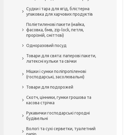
Судки і тара для ягід, блістерна
упаковка для харчових продуктів
Поліетиленові пакети (майка,
фасовка, бмв, zip-lock, петля,
прорізній, сміттєві)
Одноразовий посуд
Товари для свята: паперові пакети,
латексні кульки та свічки
Мішки і сумки поліпропіленові
(господарські, засолювальні)
Товари для подорожей
Скотч, цінники, гумки грошова та
касова стрічка
Рукавички господарські городні
будівельні
Вологі та сухі серветки, туалетний
папір