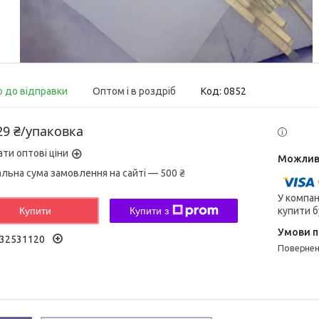
о до відправки
Оптом і в роздріб
Код:
0852
29 ₴/упаковка
ати оптові ціни
альна сума замовлення на сайті — 500 ₴
У компан
купити б
Купити
Купити з
32531120
поверне