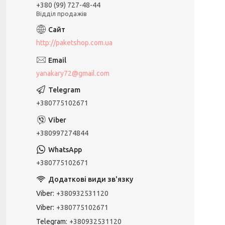
+380 (99) 727-48-44
Відділ продажів
http://paketshop.com.ua
yanakary72@gmail.com
+380775102671
+380997274844
+380775102671
Viber
+380932531120
Viber
+380775102671
Telegram
+380932531120