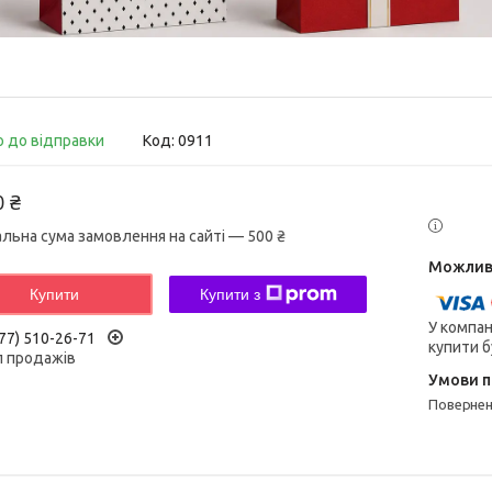
о до відправки
Код:
0911
0 ₴
альна сума замовлення на сайті — 500 ₴
Купити
Купити з
У компан
77) 510-26-71
купити б
л продажів
поверне