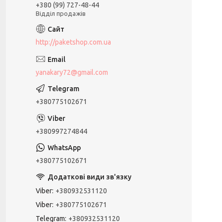
+380 (99) 727-48-44
Відділ продажів
http://paketshop.com.ua
yanakary72@gmail.com
+380775102671
+380997274844
+380775102671
Viber
+380932531120
Viber
+380775102671
Telegram
+380932531120