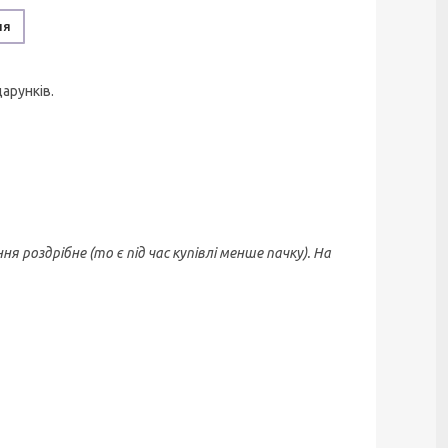
ня
арунків.
здрібне (то є під час купівлі менше пачку). На