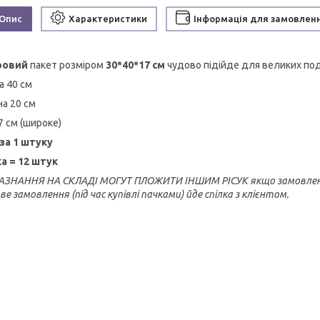
Опис
Характеристики
Інформація для замовлен
ровий
пакет розміром
30*40*17 см
чудово підійде для великих под
а 40 см
а 20 см
7 см (широке)
за 1 штуку
ка = 12 штук
АЗНАННЯ НА СКЛАДІ МОГУТ ПЛОЖИТИ ІНШИМ РІСУК якщо замовлення ро
е замовлення (під час купівлі пачками) йде спілка з клієнтом.