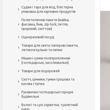
Судки і тара для ягід, блістерна
упаковка для харчових продуктів
Поліетиленові пакети (майка,
фасовка, бмв, zip-lock, петля,
прорізній, сміттєві)
Одноразовий посуд
Товари для свята: паперові пакети,
латексні кульки та свічки
Мішки і сумки поліпропіленові
(господарські, засолювальні)
Товари для подорожей
Скотч, цінники, гумки грошова та
касова стрічка
Рукавички господарські городні
будівельні
Вологі та сухі серветки, туалетний
папір