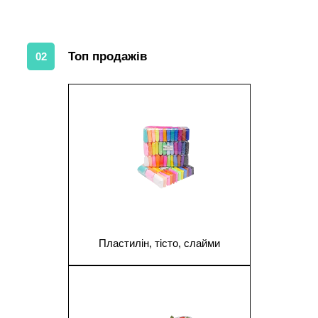
Топ продажів
02
1
Пластилін, тісто, слайми
1