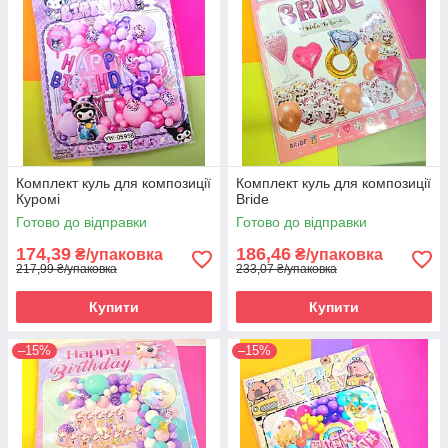
Комплект куль для композиції
Комплект куль для композиції
Куромі
Bride
Готово до відправки
Готово до відправки
174,39
186,46
₴/упаковка
₴/упаковка
217,99 ₴/упаковка
233,07 ₴/упаковка
Купити
Купити
–15%
–15%