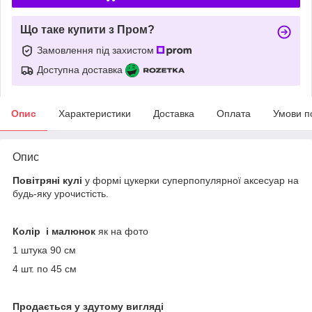
Що таке купити з Пром?
Замовлення під захистом
Доступна доставка
Опис
Характеристики
Доставка
Оплата
Умови п
Опис
Повітряні кулі
у формі цукерки суперпопулярної аксесуар на
будь-яку урочистість.
Колір і малюнок
як на фото
1 штука 90 см
4 шт. по 45 см
Продається у здутому вигляді