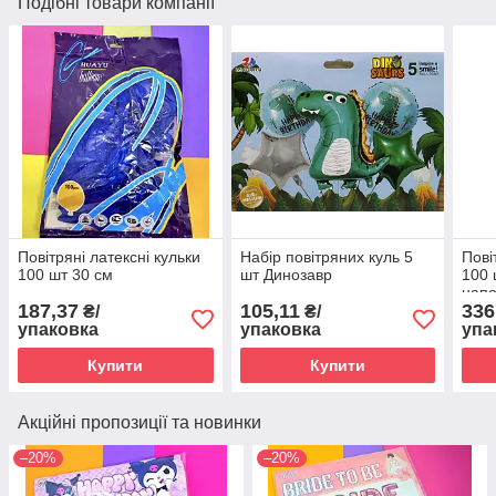
Подібні товари компанії
Повітряні латексні кульки
Набір повітряних куль 5
Пові
100 шт 30 см
шт Динозавр
100 
нап
187,37
105,11
336
₴/
₴/
упаковка
упаковка
упа
Купити
Купити
Акційні пропозиції та новинки
–20%
–20%