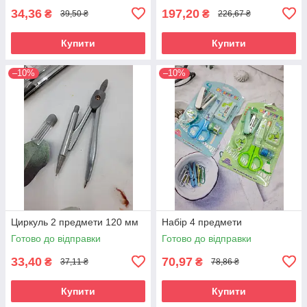
34,36
197,20
₴
₴
39,50 ₴
226,67 ₴
Купити
Купити
–10%
–10%
Циркуль 2 предмети 120 мм
Набір 4 предмети
Готово до відправки
Готово до відправки
33,40
70,97
₴
₴
37,11 ₴
78,86 ₴
Купити
Купити