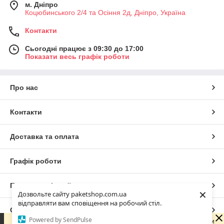
м. Дніпро
Коцюбинського 2/4 та Осіння 2д, Дніпро, Україна
Контакти
Сьогодні працює з 09:30 до 17:00
Показати весь графік роботи
Про нас
Контакти
Доставка та оплата
Графік роботи
Повна версія сайту
×
Дозвольте сайту paketshop.com.ua
відправляти вам сповіщення на робочий стіл.
Сайт створено на маркетплейсі
Prom.ua
Powered by SendPulse
Зараз ми не можемо швидко відповісти на запит, оскільки