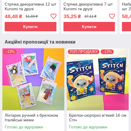
Стрічка декоративна 12 шт
Стрічка декоративна 7 шт
Набі
Kuromi та друзі
Kuromi та друзі
шт. 
48,48
35,25
58,
₴
₴
51,03 ₴
37,11 ₴
Купити
Купити
Акційні пропозиції та новинки
–13%
ТОП ПРОДАЖУ
–13%
Ліхтарик ручний з брелоком
Брелок-сюрприз м'який 16 см
Італійські меми
Стіч
Готово до відправки
Готово до відправки