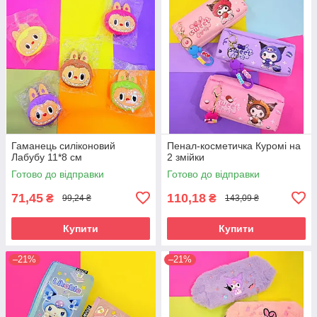
Гаманець силіконовий
Пенал-косметичка Куромі на
Лабубу 11*8 см
2 змійки
Готово до відправки
Готово до відправки
71,45
110,18
₴
₴
99,24 ₴
143,09 ₴
Купити
Купити
–21%
–21%