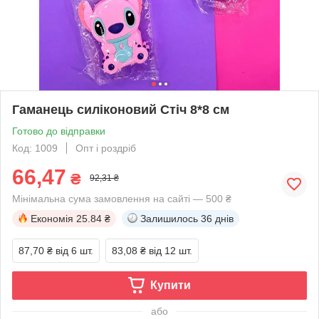
Гаманець силіконовий Стіч 8*8 см
Готово до відправки
Код: 1009
Опт і роздріб
66,47
₴
92,31 ₴
Мінімальна сума замовлення на сайті — 500 ₴
Економія
25.84 ₴
Залишилось
36 днів
87,70 ₴
від 6 шт.
83,08 ₴
від 12 шт.
Купити
або