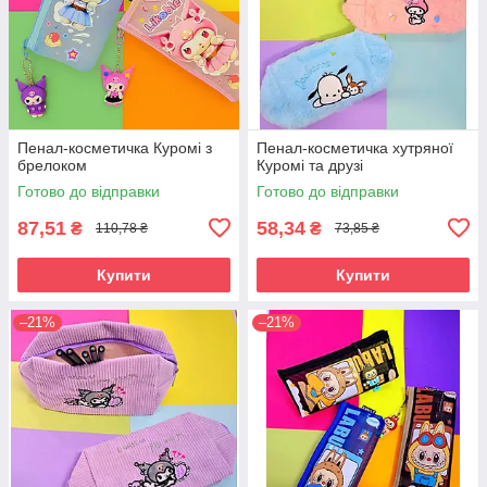
Пенал-косметичка Куромі з
Пенал-косметичка хутряної
брелоком
Куромі та друзі
Готово до відправки
Готово до відправки
87,51
58,34
₴
₴
110,78 ₴
73,85 ₴
Купити
Купити
–21%
–21%