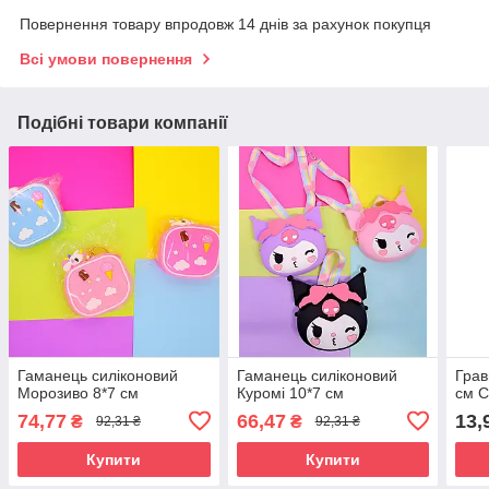
Повернення товару впродовж 14 днів за рахунок покупця
Всі умови повернення
Подібні товари компанії
Гаманець силіконовий
Гаманець силіконовий
Грав
Морозиво 8*7 см
Куромі 10*7 см
см С
74,77
66,47
13,
₴
₴
92,31 ₴
92,31 ₴
Купити
Купити