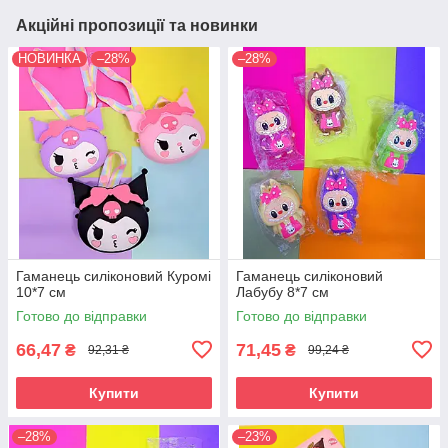
Акційні пропозиції та новинки
НОВИНКА
–28%
–28%
Гаманець силіконовий Куромі
Гаманець силіконовий
10*7 см
Лабубу 8*7 см
Готово до відправки
Готово до відправки
66,47
71,45
₴
₴
92,31 ₴
99,24 ₴
Купити
Купити
–28%
–23%