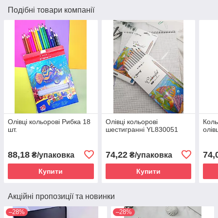
Подібні товари компанії
Олівці кольорові Рибка 18
Олівці кольорові
Коль
шт.
шестигранні YL830051
олівц
88,18
74,22
74,
₴/упаковка
₴/упаковка
Купити
Купити
Акційні пропозиції та новинки
–28%
–28%