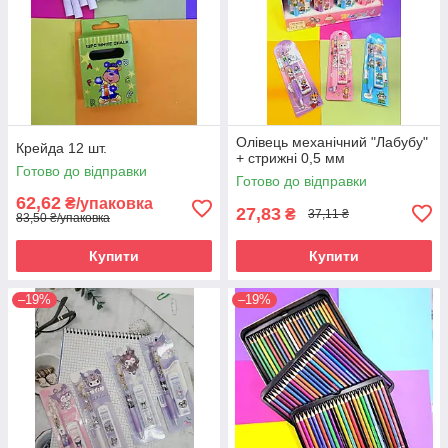
Олівець механічний "Лабубу"
Крейда 12 шт.
+ стрижні 0,5 мм
Готово до відправки
Готово до відправки
62,62
₴/упаковка
27,83
₴
37,11 ₴
83,50 ₴/упаковка
Купити
Купити
–19%
–19%