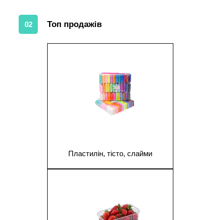
Топ продажів
02
1
Пластилін, тісто, слайми
1