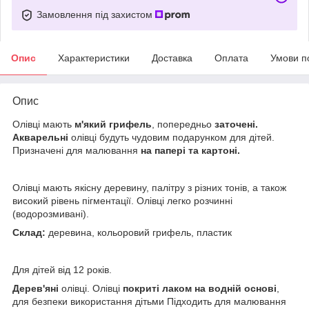
Замовлення під захистом
Опис
Характеристики
Доставка
Оплата
Умови п
Опис
Олівці мають
м'який грифель
, попередньо
заточені.
Акварельні
олівці будуть чудовим подарунком для дітей.
Призначені для малювання
на папері та картоні.
Олівці мають якісну деревину, палітру з різних тонів, а також
високий рівень пігментації.
Олівці легко розчинні
(водорозмивані).
Склад:
деревина, кольоровий грифель, пластик
Для дітей від 12 років.
Дерев'яні
олівці. Олівці
покриті лаком на водній основі
,
для безпеки використання дітьми Підходить для малювання