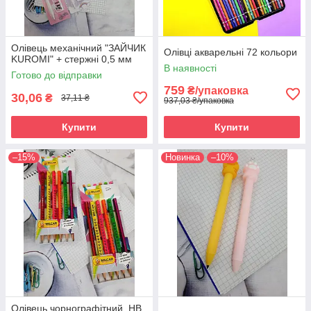
Олівець механічний "ЗАЙЧИК
Олівці акварельні 72 кольори
KUROMI" + стержні 0,5 мм
В наявності
Готово до відправки
759
₴/упаковка
30,06
₴
37,11 ₴
937,03 ₴/упаковка
Купити
Купити
–15%
Новинка
–10%
Олівець чорнографітний, НВ