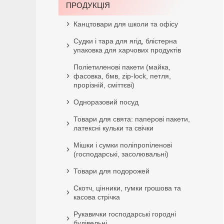
ПРОДУКЦІЯ
Канцтовари для школи та офісу
Судки і тара для ягід, блістерна
упаковка для харчових продуктів
Поліетиленові пакети (майка,
фасовка, бмв, zip-lock, петля,
прорізній, сміттєві)
Одноразовий посуд
Товари для свята: паперові пакети,
латексні кульки та свічки
Мішки і сумки поліпропіленові
(господарські, засолювальні)
Товари для подорожей
Скотч, цінники, гумки грошова та
касова стрічка
Рукавички господарські городні
будівельні