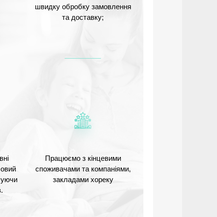
швидку обробку замовлення
та доставку;
вні
Працюємо з кінцевими
Новий
споживачами та компаніями,
ечуючи
закладами хореку
.