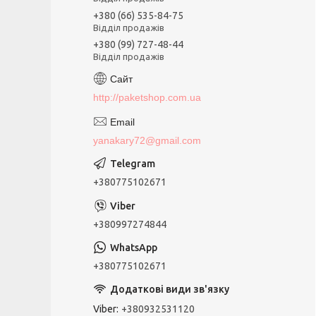
+380 (66) 535-84-75
Відділ продажів
+380 (99) 727-48-44
Відділ продажів
http://paketshop.com.ua
yanakary72@gmail.com
+380775102671
+380997274844
+380775102671
Viber
+380932531120