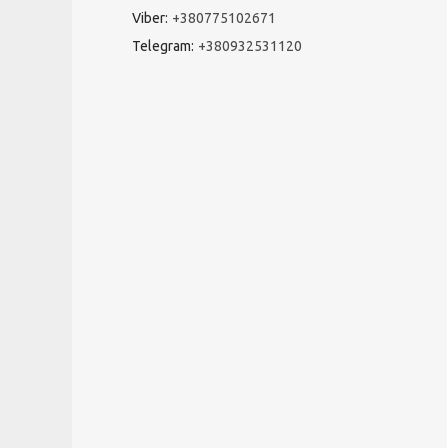
Viber
+380775102671
Telegram
+380932531120