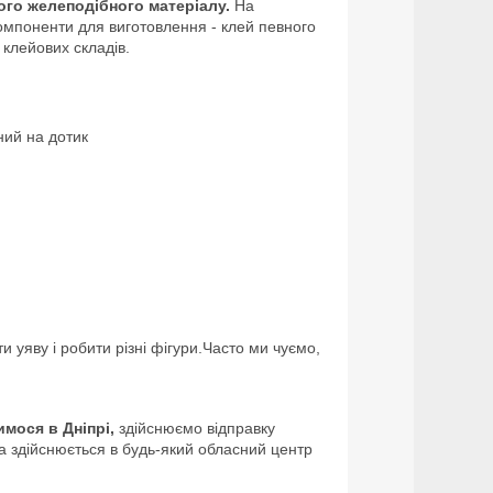
ого
желеподібного матеріалу.
На
омпоненти для виготовлення - клей певного
 клейових складів.
ний на дотик
 уяву і робити різні фігури.Часто ми чуємо,
мося в Дніпрі,
здійснюємо відправку
а здійснюється в будь-який обласний центр