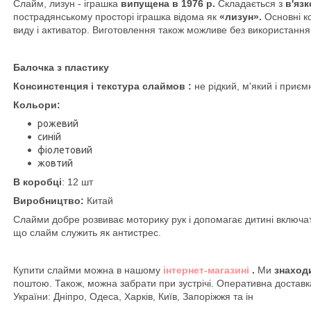
Слайм, лизун - іграшка
випущена в 1976 р.
Складається з
в'язк
пострадянському просторі іграшка відома як
«лизун».
Основні к
виду і активатор. Виготовлення також можливе без використання
Балочка з пластику
Консинстенция і текстура слаймов :
не рідкий, м'який і приєм
Кольори:
рожевий
синій
фіолетовий
жовтий
В коробці
: 12 шт
Виробництво:
Китай
Слайми добре розвиває моторику рук і допомагає дитині включати
що слайм служить як антистрес.
Купити слайми можна в нашому
інтернет-магазині
.
Ми
знаходи
поштою. Також, можна забрати при зустрічі. Оперативна доставк
України: Дніпро, Одеса, Харків, Київ, Запоріжжя та ін