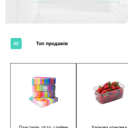
Топ продажів
02
1
1
Пластилін, тісто, слайми
Харчова упаковка