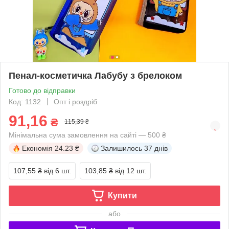
Пенал-косметичка Лабубу з брелоком
Готово до відправки
Код: 1132
Опт і роздріб
91,16
₴
115,39 ₴
Мінімальна сума замовлення на сайті — 500 ₴
Економія
24.23 ₴
Залишилось
37 днів
107,55 ₴
від 6 шт.
103,85 ₴
від 12 шт.
Купити
або