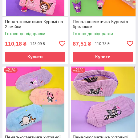
Пенал-косметичка Куромі на
Пенал-косметичка Куромі з
2 змійки
брелоком
Готово до відправки
Готово до відправки
110,18
87,51
₴
₴
143,09 ₴
110,78 ₴
Купити
Купити
–21%
–21%
Пенал-косметичка хутряної
Пенал-косметичка хутряної