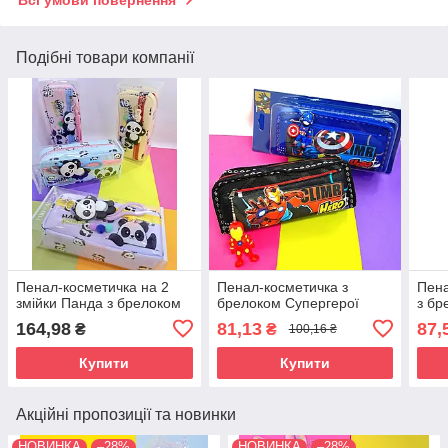
Подібні товари компанії
Пенал-косметичка на 2
Пенал-косметичка з
Пена
змійки Панда з брелоком
брелоком Супергерої
з бр
164,98
81,13
87,
₴
₴
100,16 ₴
Купити
Купити
Акційні пропозиції та новинки
НОВИНКА
–28%
НОВИНКА
–28%