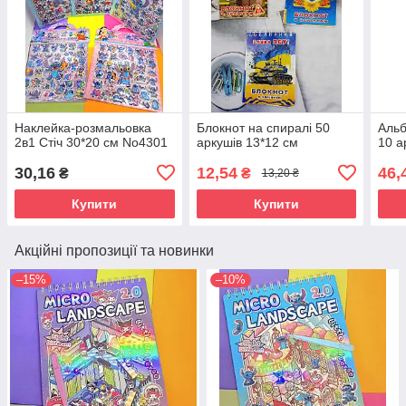
Наклейка-розмальовка
Блокнот на спиралі 50
Альб
2в1 Стіч 30*20 см No4301
аркушів 13*12 см
10 а
30,16
12,54
46,
₴
₴
13,20 ₴
Купити
Купити
Акційні пропозиції та новинки
–15%
–10%