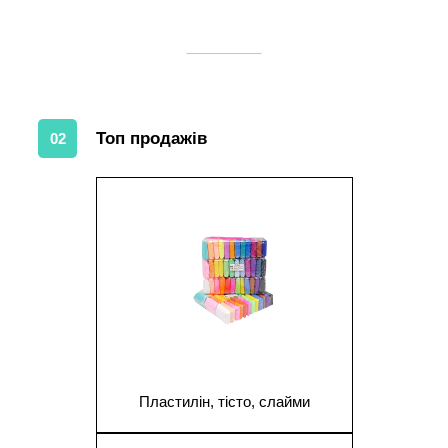
Топ продажів
02
1
Пластилін, тісто, слайми
1