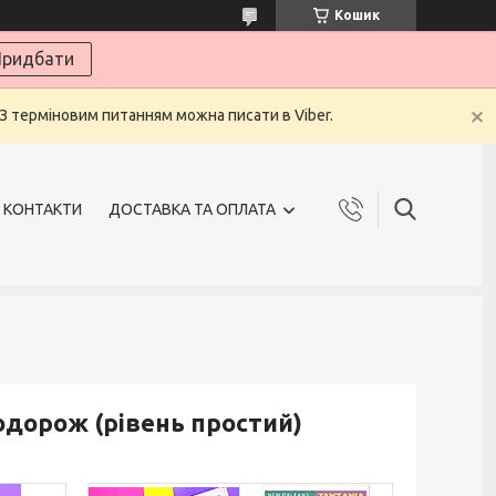
Кошик
ридбати
 З терміновим питанням можна писати в Viber.
КОНТАКТИ
ДОСТАВКА ТА ОПЛАТА
одорож (рівень простий)