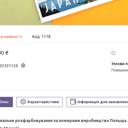
 в наявності
Код:
1178
90 ₴
32531120
поверне
Опис
Характеристики
Інформація для замовлен
інальне розфарбовування
за номерами виробництво Польща. 