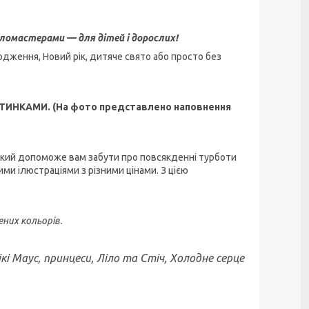
омастерами — для дітей і дорослих!
дження, Новий рік, дитяче свято або просто без
ИНКАМИ. (На фото представлено
наповнення
 який допоможе вам забути про повсякденні турботи
ими ілюстраціями з різними цінами. З цією
ених кольорів.
кі Маус, принцеси, Ліло та Стіч, Холодне серце