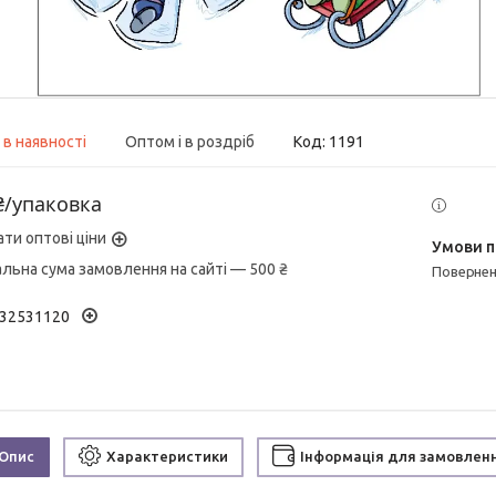
 в наявності
Оптом і в роздріб
Код:
1191
₴/упаковка
ати оптові ціни
альна сума замовлення на сайті — 500 ₴
поверне
32531120
Опис
Характеристики
Інформація для замовлен