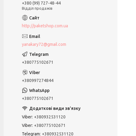
+380 (99) 727-48-44
Відділ продажів
http://paketshop.com.ua
yanakary72@gmail.com
+380775102671
+380997274844
+380775102671
Viber
+380932531120
Viber
+380775102671
Telegram
+380932531120