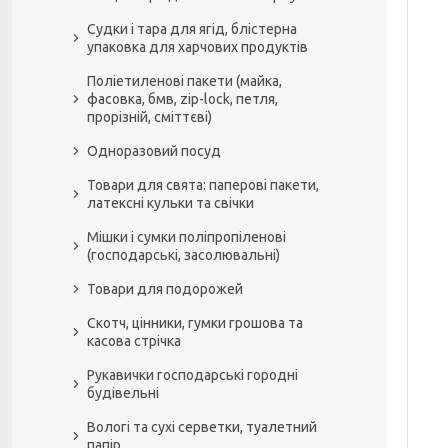
Судки і тара для ягід, блістерна
упаковка для харчових продуктів
Поліетиленові пакети (майка,
фасовка, бмв, zip-lock, петля,
прорізній, сміттєві)
Одноразовий посуд
Товари для свята: паперові пакети,
латексні кульки та свічки
Мішки і сумки поліпропіленові
(господарські, засолювальні)
Товари для подорожей
Скотч, цінники, гумки грошова та
касова стрічка
Рукавички господарські городні
будівельні
Вологі та сухі серветки, туалетний
папір