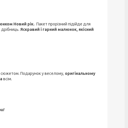
юнком Новий рік.
Пакет прорізний підійде для
х дрібниць.
Яскравий і гарний малюнок, якісний
 сюжетом. Подарунок у веселому,
оригінальному
та
всім.
и!