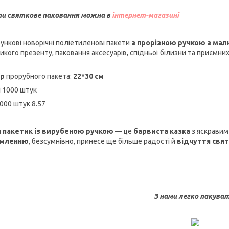
и святкове паковання можна в
інтернет-магазині
ункові новорічні поліетиленові пакети
з прорізною ручкою з мал
икого презенту, паковання аксесуарів, спідньої білизни та приємни
ір
прорубного пакета:
22*30 см
і
1000 штук
1000 штук 8.57
н
пакетик із вирубеною ручкою
— це
барвиста казка
з яскравим
мленню
, безсумнівно, принесе ще більше радості й
відчуття свя
З нами легко пакуват