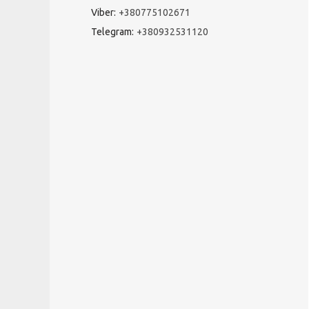
Viber
+380775102671
Telegram
+380932531120