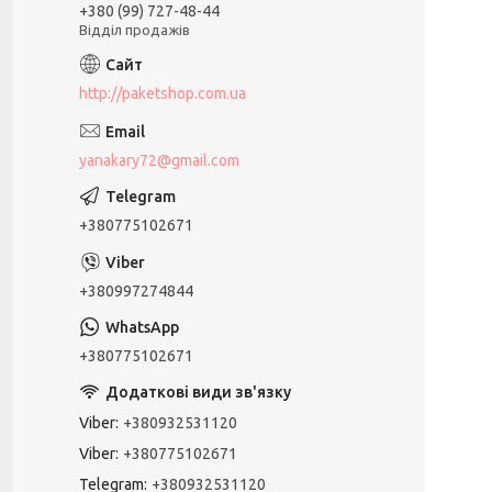
+380 (99) 727-48-44
Відділ продажів
http://paketshop.com.ua
yanakary72@gmail.com
+380775102671
+380997274844
+380775102671
Viber
+380932531120
Viber
+380775102671
Telegram
+380932531120