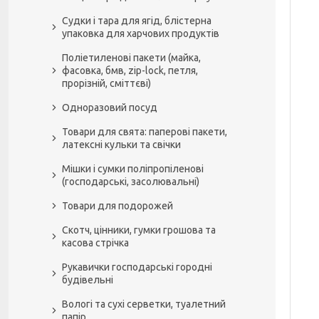
Судки і тара для ягід, блістерна
упаковка для харчових продуктів
Поліетиленові пакети (майка,
фасовка, бмв, zip-lock, петля,
прорізній, сміттєві)
Одноразовий посуд
Товари для свята: паперові пакети,
латексні кульки та свічки
Мішки і сумки поліпропіленові
(господарські, засолювальні)
Товари для подорожей
Скотч, цінники, гумки грошова та
касова стрічка
Рукавички господарські городні
будівельні
Вологі та сухі серветки, туалетний
папір