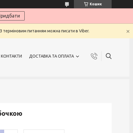
Кошик
ридбати
 З терміновим питанням можна писати в Viber.
КОНТАКТИ
ДОСТАВКА ТА ОПЛАТА
убочкою