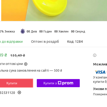
0
0
0
0
0
0
0
0
20%
Днів
Годин
Хвилин
Секунд
о до відправки
Оптом і в роздріб
Код:
1284
39 ₴
135,49 ₴
ати оптові ціни
альна сума замовлення на сайті — 500 ₴
У компан
купити б
Купити
Купити з
32531120
поверне