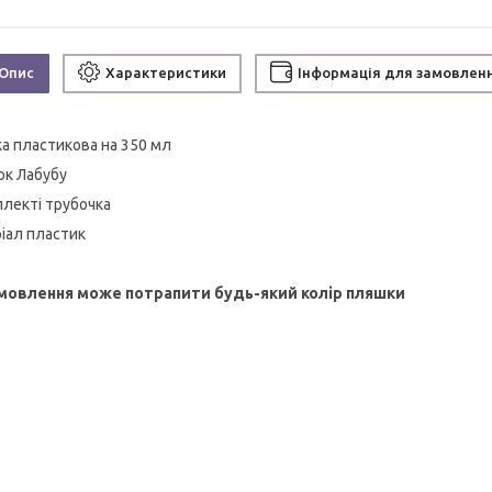
Опис
Характеристики
Інформація для замовлен
а пластикова на 350 мл
ок Лабубу
плекті трубочка
іал пластик
мовлення може потрапити будь-який колір пляшки