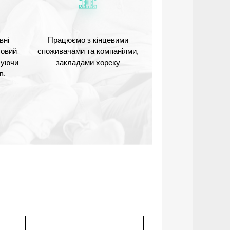
вні
Працюємо з кінцевими
Новий
споживачами та компаніями,
ечуючи
закладами хореку
в.
1