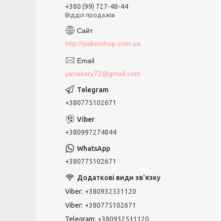
+380 (99) 727-48-44
Відділ продажів
http://paketshop.com.ua
yanakary72@gmail.com
+380775102671
+380997274844
+380775102671
Viber
+380932531120
Viber
+380775102671
Telegram
+380932531120