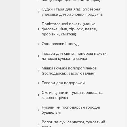
Судки і тара для ягід, блістерна
упаковка для харчових продуктів
Поліетиленові пакети (майка,
фасовка, бмв, zip-lock, петля,
прорізній, сміттєві)
Одноразовий посуд
Товари для свята: паперові пакети,
латексні кульки та свічки
Мішки і сумки поліпропіленові
(господарські, засолювальні)
Товари для подорожей
Скотч, цінники, гумки грошова та
касова стрічка
Рукавички господарські городні
будівельні
Вологі та сухі серветки, туалетний