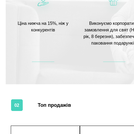
Ціна нижча на 15%, ніж у
Виконуємо корпорати
конкурентів
замовлення для свят (
рік, 8 березня), забезп
паковання подарункі
Топ продажів
02
1
1