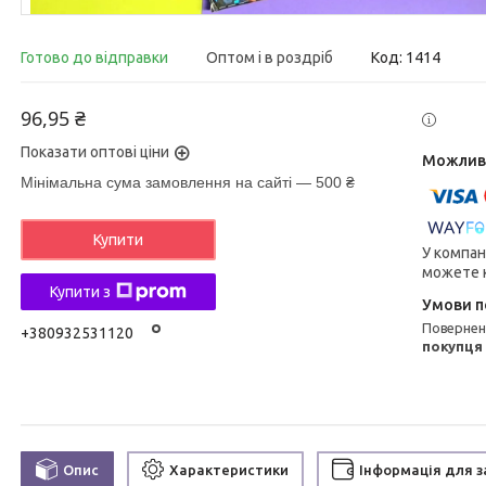
Готово до відправки
Оптом і в роздріб
Код:
1414
96,95 ₴
Показати оптові ціни
Мінімальна сума замовлення на сайті — 500 ₴
Купити
У компан
можете к
Купити з
поверне
+380932531120
покупця
Опис
Характеристики
Інформація для 