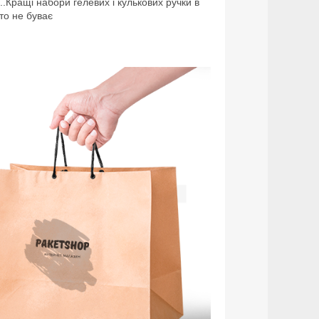
...Кращі набори гелевих і кулькових ручки в
ато не буває