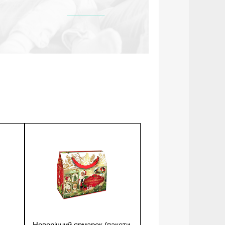
1
Новорічний ярмарок (пакети,