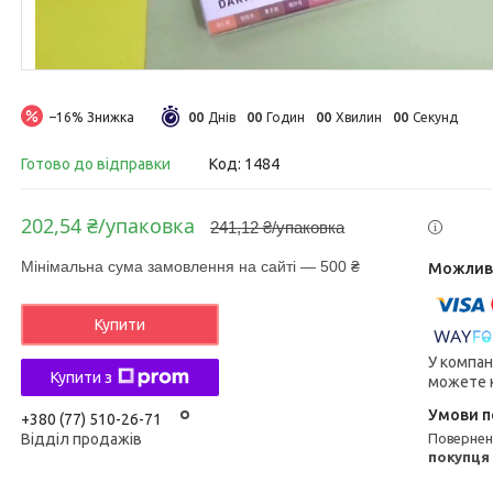
0
0
0
0
0
0
0
0
–16%
Днів
Годин
Хвилин
Секунд
Готово до відправки
Код:
1484
202,54 ₴/упаковка
241,12 ₴/упаковка
Мінімальна сума замовлення на сайті — 500 ₴
Купити
У компан
Купити з
можете к
+380 (77) 510-26-71
поверне
Відділ продажів
покупця