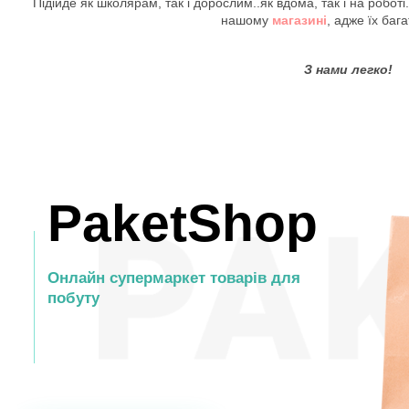
Підійде як школярам, так і дорослим..як вдома, так і на роботі
нашому
магазині
, адже їх баг
З нами легко!
PaketShop
Онлайн супермаркет товарів для
побуту