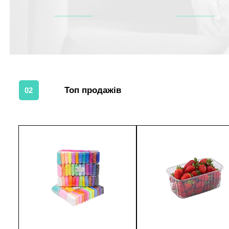
Топ продажів
02
1
1