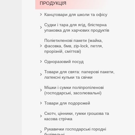
ПРОДУКЦІЯ
Канцтовари для школи та офісу
Судки і тара для ягід, блістерна
упаковка для харчових продуктів
Поліетиленові пакети (майка,
фасовка, бмв, zip-lock, петля,
прорізній, сміттєві)
Одноразовий посуд
Товари для свята: паперові пакети,
латексні кульки та свічки
Мішки і сумки поліпропіленові
(господарські, засолювальні)
Товари для подорожей
Скотч, цінники, гумки грошова та
касова стрічка
Рукавички господарські городні
будівельні