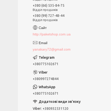
+380 (66) 535-84-75
Відділ продажів
+380 (99) 727-48-44
Відділ продажів
http://paketshop.com.ua
yanakary72@gmail.com
+380775102671
+380997274844
+380775102671
Viber
+380932531120