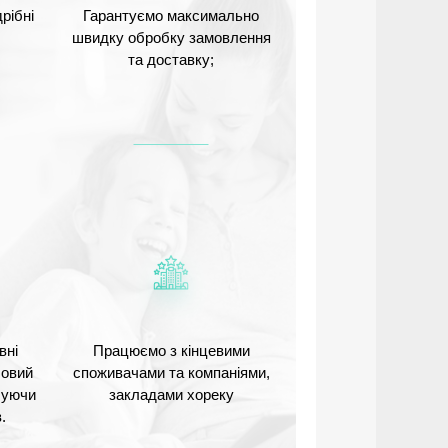
рібні
Гарантуємо максимально
швидку обробку замовлення
та доставку;
вні
Працюємо з кінцевими
Новий
споживачами та компаніями,
ечуючи
закладами хореку
.