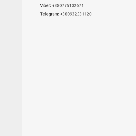
Viber
+380775102671
Telegram
+380932531120