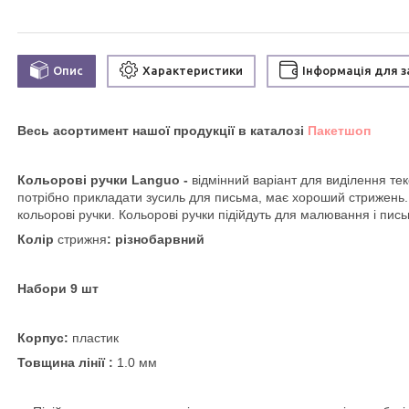
Опис
Характеристики
Інформація для 
Весь асортимент нашої продукції в каталозі
Пакетшоп
Кольорові ручки Languo
-
відмінний варіант для виділення тек
потрібно прикладати зусиль для письма, має хороший стрижень.
кольорові ручки. Кольорові ручки підійдуть для малювання і пись
Колір
стрижня
: різнобарвний
Набори 9 шт
Корпус:
пластик
Товщина лінії :
1.0 мм