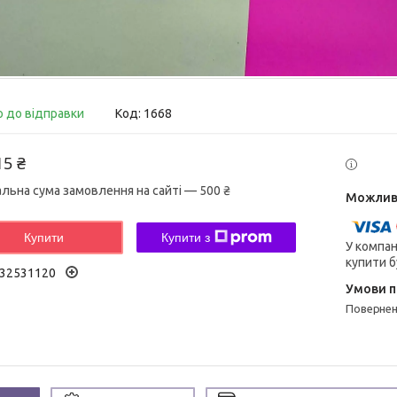
о до відправки
Код:
1668
15 ₴
альна сума замовлення на сайті — 500 ₴
Купити
Купити з
У компан
купити б
32531120
поверне