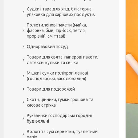
Судки і тара для ягід, блістерна
упаковка для харчових продуктів
Поліетиленові пакети (майка,
фасовка, бмв, zip-lock, петля,
прорізній, сміттєві)
Одноразовий посуд
Товари для свята: паперові пакети,
латексні кульки та свічки
Мішки і сумки поліпропіленові
(господарські, засолювальні)
Товари для подорожей
Скотч, цінники, гумки грошова та
касова стрічка
Рукавички господарські городні
будівельні
Вологі та сухі серветки, туалетний
папір