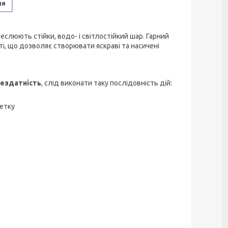
ня
реслюють стійки, водо- і світлостійкий шар. Гарний
ті, що дозволяє створювати яскраві та насичені
ездатність
, слід виконати таку послідовність дій:
ветку