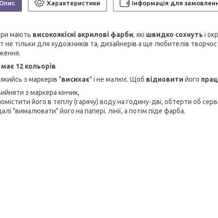
Опис
Характеристики
Інформація для замовлен
ери мають
високоякісні акрилові фарби
, які
швидко сохнуть
і ок
нт не тільки для художників та, дизайнерів а ще любителів творчос
ження.
 має 12 кольорів
якийсь з маркерів "
висихає
" і не малює. Щоб
відновити
його
прац
вийняти з маркера кінчик,
помістити його в теплу (гарячу) воду на годину-дві, обтерти об сер
далі "вималювати" його на папері. лінії, а потім піде фарба.