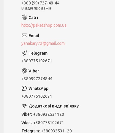
+380 (99) 727-48-44
Відділ продажів
http://paketshop.com.ua
yanakary72@gmail.com
+380775102671
+380997274844
+380775102671
Viber
+380932531120
Viber
+380775102671
Telegram
+380932531120