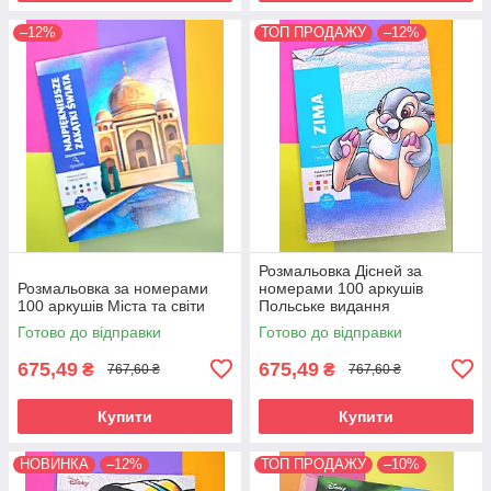
–12%
ТОП ПРОДАЖУ
–12%
Розмальовка Дісней за
Розмальовка за номерами
номерами 100 аркушів
100 аркушів Міста та світи
Польське видання
Готово до відправки
Готово до відправки
675,49
675,49
₴
₴
767,60 ₴
767,60 ₴
Купити
Купити
НОВИНКА
–12%
ТОП ПРОДАЖУ
–10%