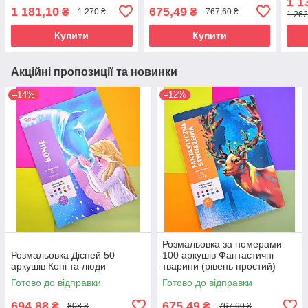
1 1
1 181,10
675,49
₴
₴
1 270 ₴
767,60 ₴
1 262
Купити
Купити
Акційні пропозиції та новинки
–14%
–12%
Розмальовка за номерами
Розмальовка Дісней 50
100 аркушів Фантастичні
аркушів Коні та люди
тварини (рівень простий)
Готово до відправки
Готово до відправки
694,88
675,49
₴
₴
808 ₴
767,60 ₴