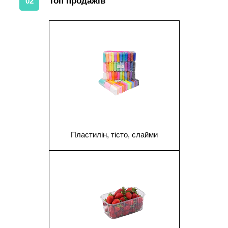
Топ продажів
02
1
Пластилін, тісто, слайми
1