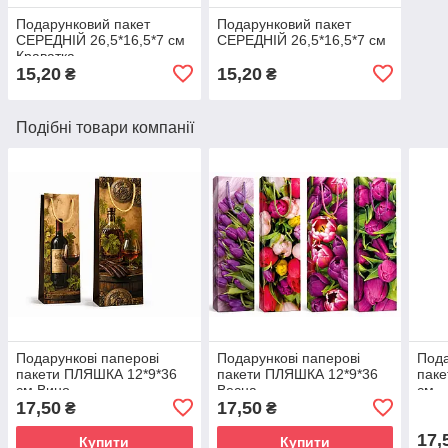
Подарунковий пакет
Подарунковий пакет
СЕРЕДНІЙ 26,5*16,5*7 см
СЕРЕДНІЙ 26,5*16,5*7 см
Краватка
15,20
15,20
₴
₴
Подібні товари компанії
Подарункові паперові
Подарункові паперові
Пода
пакети ПЛЯШКА 12*9*36
пакети ПЛЯШКА 12*9*36
паке
см Вино
Весна
см
17,50
17,50
₴
₴
17,
Купити
Купити