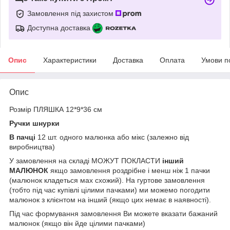
Замовлення під захистом
Доступна доставка
Опис
Характеристики
Доставка
Оплата
Умови п
Опис
Розмір ПЛЯШКА 12*9*36 см
Ручки шнурки
В пачці
12 шт. одного малюнка або мікс (залежно від
виробництва)
У замовлення на складі МОЖУТ ПОКЛАСТИ
інший
МАЛЮНОК
якщо замовлення роздрібне і менш ніж 1 пачки
(малюнок кладеться мах схожий). На гуртове замовлення
(тобто під час купівлі цілими пачками) ми можемо погодити
малюнок з клієнтом на інший (якщо цих немає в наявності).
Під час формування замовлення Ви можете вказати бажаний
малюнок (якщо він йде цілими пачками)