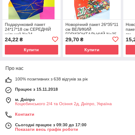
Подарунковий пакет
Новорічний пакет 26*35*11
Ново
24*17*18 см СЕРЕДНІЙ
см ВЕЛИКИЙ
паке
щільний No24
ГОРИЗОНТАЛЬНИЙ No35
см
24,22
ущільнений
29,70
15,
₴
₴
Купити
Купити
Про нас
100% позитивних з 638 відгуків за рік
Працює з 15.11.2018
м. Дніпро
Коцюбинського 2/4 та Осіння 2д, Дніпро, Україна
Контакти
Сьогодні працює з 09:30 до 17:00
Показати весь графік роботи