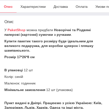
Опис
Характеристики
Доставка
Оплата
Умови п
Опис
У
PaketShop
можна придбати
Новорічні та Різдвяні
паперові (картонні) сумочки з ручками
.
Купити пакетик такого розміру буде ідеальним для
великого подарунка, для коробки цукерок і пляшку
шампанського.
Розмір 17*26*8 см
В упаковці
12 шт
Колір: синій
Малюнок: годинник
Мінімальне замовлення
12 шт (упаковка)
Пункт видачі в Дніпрі. Працюємо з усією Україною: Київ,
Запоріжжя, Львів, Харків, Одеса та інші міста.