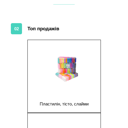
Топ продажів
02
1
Пластилін, тісто, слайми
1