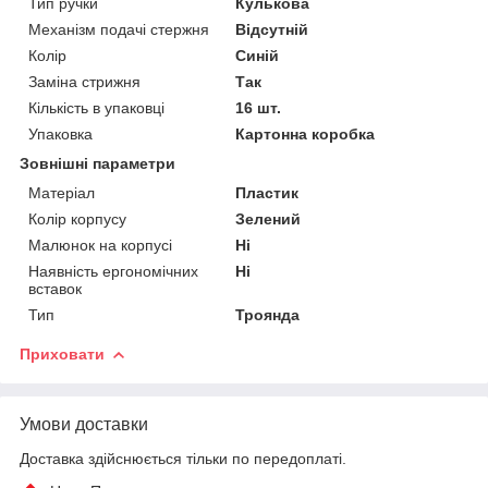
Тип ручки
Кулькова
Механізм подачі стержня
Відсутній
Колір
Синій
Заміна стрижня
Так
Кількість в упаковці
16 шт.
Упаковка
Картонна коробка
Зовнішні параметри
Матеріал
Пластик
Колір корпусу
Зелений
Малюнок на корпусі
Ні
Наявність ергономічних
Ні
вставок
Тип
Троянда
Приховати
Умови доставки
Доставка здійснюється тільки по передоплаті.