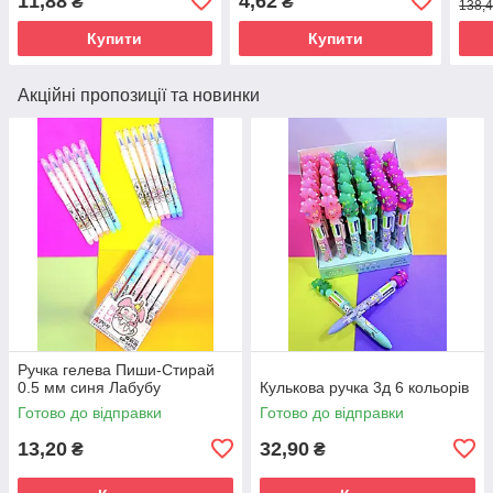
11,88
4,62
₴
₴
138,4
Купити
Купити
Акційні пропозиції та новинки
Ручка гелева Пиши-Стирай
0.5 мм синя Лабубу
Кулькова ручка 3д 6 кольорів
Готово до відправки
Готово до відправки
13,20
32,90
₴
₴