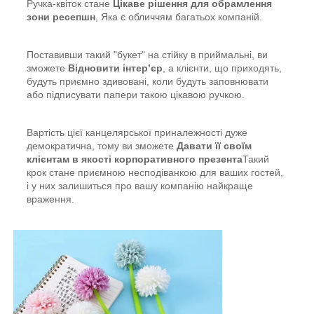
Ручка-квіток стане
Цікаве рішення для обрамлення
зони ресепшн
, Яка є обличчям багатьох компаній.
Поставивши такий "букет" на стійку в приймальні, ви
зможете
Відновити інтер’єр
, а клієнти, що приходять,
будуть приємно здивовані, коли будуть заповнювати
або підписувати папери такою цікавою ручкою.
Вартість цієї канцелярської приналежності дуже
демократична, тому ви зможете
Давати її своїм
клієнтам в якості корпоративного презента
Такий
крок стане приємною несподіванкою для ваших гостей,
і у них залишиться про вашу компанію найкраще
враження.