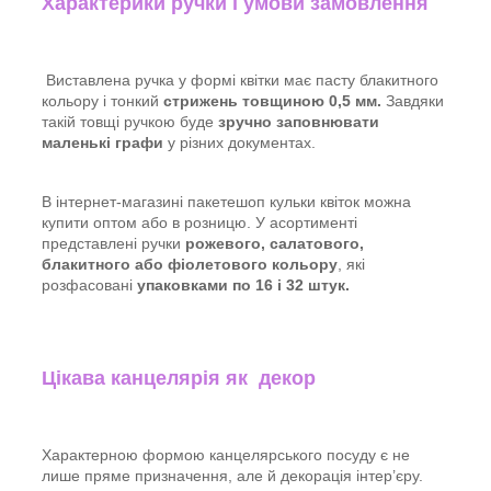
Характерики ручки і умови замовлення
Виставлена ручка у формі квітки має пасту блакитного
кольору і тонкий
стрижень товщиною 0,5 мм.
Завдяки
такій товщі ручкою буде
зручно заповнювати
маленькі графи
у різних документах.
В інтернет-магазині пакетешоп кульки квіток можна
купити оптом або в розницю. У асортименті
представлені ручки
рожевого, салатового,
блакитного або фіолетового кольору
, які
розфасовані
упаковками по 16 і 32 штук.
Цікава канцелярія як декор
Характерною формою канцелярського посуду є не
лише пряме призначення, але й декорація інтер’єру.