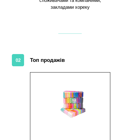
споживачами та компаніями,
закладами хореку
Топ продажів
02
1