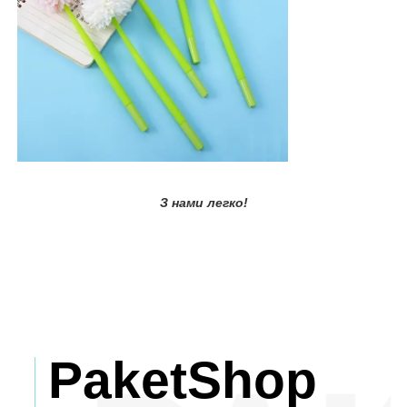
З нами легко!
PaketShop