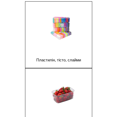
1
Пластилін, тісто, слайми
1