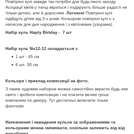
Повітряні кулі завжди так потрібні для будь-якого заходу.
Асоціації квітів у пачці вкраться і подарують більше радості не
тільки дитині, але й дорослим.
Латексні
Повітряні кулі
підійдуть дітям від 3-х років. Кольорові повітряні кулі є з
написом для дня народження і з квіточками (узорами).
Набір куль Hapty Birtday - 7 шт
Набір куль No12-12 складається з
:
1 шт - 45 см
6 шт- 30 см
Кольори і приклад композиції на фото.
З таким чудовим набором можна самостійно вкрасти будь-яке
свято і зробити композицію і не платити великі гроші
компаніям по декору. Тут достатньо включити тільки
фантазію.
Наповнення і наведення кульок за зображеннями та
кольорами можна змінювати, оскільки залежить від від
виробника.