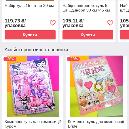
Набір куль 15 шт по 30 см
Набір повітряних куль 5
Набі
шт Єдиноріг 90 см+45 см
шт Д
119,73
105,11
105
₴/
₴/
упаковка
упаковка
упа
Купити
Купити
Акційні пропозиції та новинки
–20%
–20%
Комплект куль для композиції
Комплект куль для композиції
Куромі
Bride