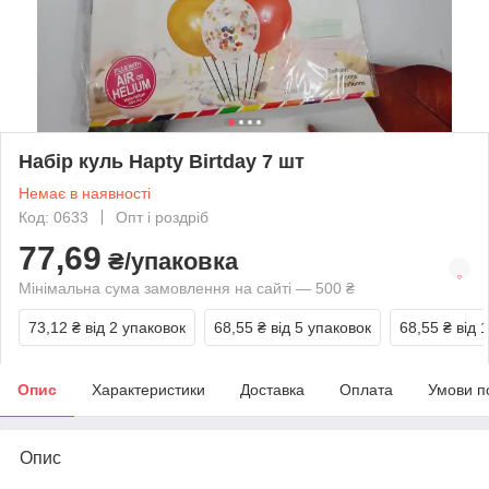
Набір куль Hapty Birtday 7 шт
Немає в наявності
Код: 0633
Опт і роздріб
77,69
₴/упаковка
Мінімальна сума замовлення на сайті — 500 ₴
73,12 ₴
від 2 упаковок
68,55 ₴
від 5 упаковок
68,55 ₴
від 
Опис
Характеристики
Доставка
Оплата
Умови п
Опис