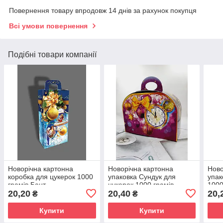
Повернення товару впродовж 14 днів за рахунок покупця
Всі умови повернення
Подібні товари компанії
Новорічна картонна
Новорічна картонна
Ново
коробка для цукерок 1000
упаковка Сундук для
упак
грамів Бант
цукерок 1000 грамів
1000
20,20
20,40
20,
₴
₴
Купити
Купити