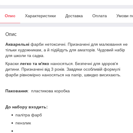
Опис
Характеристики
Доставка
Оплата
Умови п
Опис
Акварельні
фарби нетоксичні. Призначені для малювання не
тільки художникам, а й підійдуть для аматорів. Чудовий набір
для школи та садка.
Краски
легко та м'яко
наносяться. Безпечні для здоров'я
дитини. Призначені від 3 років. Завдяки особливій формулі
фарби рівномірно наносяться на папір, швидко висихають.
Паковання
: пластикова коробка
До набору входить:
палітра фарб
пензлик