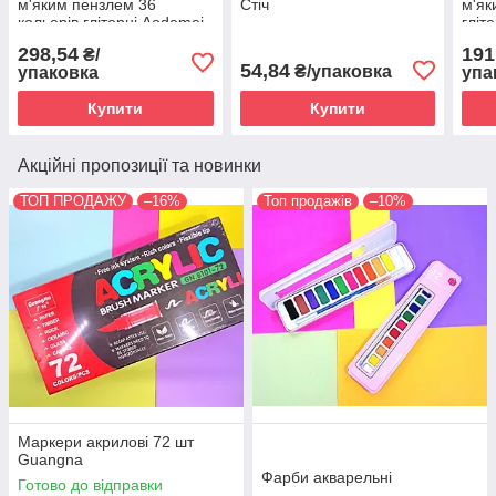
м'яким пензлем 36
Стіч
м'як
кольорів глітерні Aodemei
гліт
298,54
191
₴/
54,84
₴/упаковка
упаковка
упа
Купити
Купити
Акційні пропозиції та новинки
ТОП ПРОДАЖУ
–16%
Топ продажів
–10%
Маркери акрилові 72 шт
Guangna
Фарби акварельні
Готово до відправки