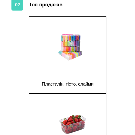
Топ продажів
02
1
Пластилін, тісто, слайми
1