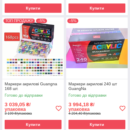
Купити
Купити
ТОП ПРОДАЖУ
–5%
–5%
Маркери акрилові Guangna
Маркери акрилові 240 шт
168 шт.
GuangNa
Готово до відправки
Готово до відправки
3 039,05
3 994,18
₴/
₴/
упаковка
упаковка
3 199 ₴/упаковка
4 204,40 ₴/упаковка
Купити
Купити