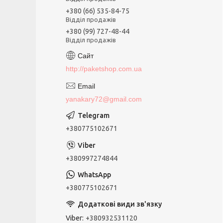
+380 (66) 535-84-75
Відділ продажів
+380 (99) 727-48-44
Відділ продажів
http://paketshop.com.ua
yanakary72@gmail.com
+380775102671
+380997274844
+380775102671
Viber
+380932531120