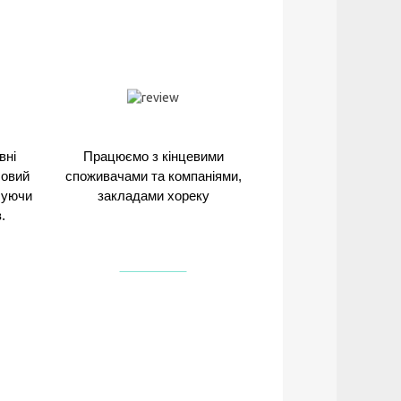
вні
Працюємо з кінцевими
Новий
споживачами та компаніями,
ечуючи
закладами хореку
.