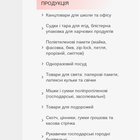
ПРОДУКЦІЯ
Канцтовари для школи та офісу
Судки і тара для ягід, блістерна
упаковка для харчових продуктів
Поліетиленові пакети (майка,
фасовка, бмв, zip-lock, петля,
прорізній, сміттєві)
Одноразовий посуд
Товари для свята: паперові пакети,
латексні кульки та свічки
Мішки і сумки поліпропіленові
(господарські, засолювальні)
Товари для подорожей
Скотч, цінники, гумки грошова та
касова стрічка
Рукавички господарські городні
будівельні