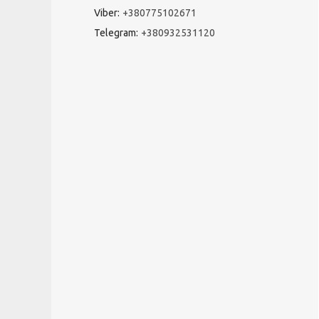
Viber
+380775102671
Telegram
+380932531120