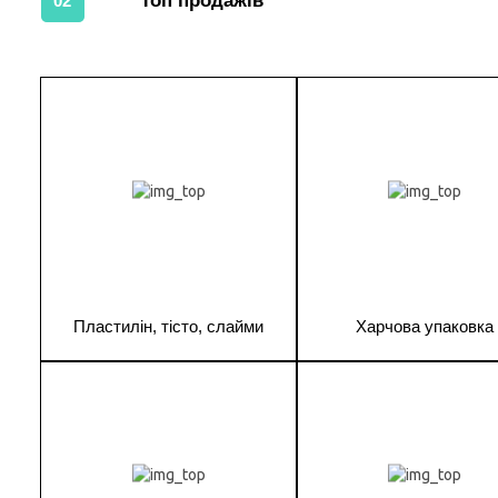
Топ продажів
02
1
1
Пластилін, тісто, слайми
Харчова упаковка
1
1