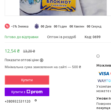
0
0
0
0
0
0
0
0
–5%
Днів
Годин
Хвилин
Секунд
Готово до відправки
Оптом і в роздріб
Код:
0699
12,54 ₴
13,20 ₴
Показати оптові ціни
Мінімальна сума замовлення на сайті — 500 ₴
Купити
У компан
можете к
Купити з
+380932531120
поверне
покупця