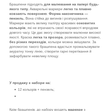
Брашпени підходять
для малювання на папері будь-
якого типу.
Акварельні маркери
легко та плавно
ковзають поверхнею
.
Форма наконечника —
пензель.
Вона стійка до вигинів і розпушування.
Маркери мають велику палітру красивих
соковитих
кольорів
, які не втрачають своєї яскравості впродовж
довгого часу. Це дає змогу створювати малюнки високої
якості. Краска
легка та прозора
, розмивається плавно,
без різких переходів
, кольори можна змішувати. За
допомогою такого брашпена вдасться промальовувати
акуратну тонку лінію, створити гарні перетікання й
зафарбувати невелику площу.
У продажу є набори на:
12 кольорів + пензель;
Крім брашпенів, до набору входять
маркери
з