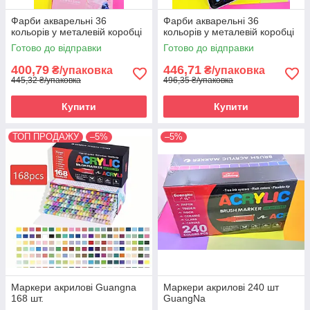
Фарби акварельні 36
Фарби акварельні 36
кольорів у металевій коробці
кольорів у металевій коробці
Готово до відправки
Готово до відправки
400,79
446,71
₴/упаковка
₴/упаковка
445,32 ₴/упаковка
496,35 ₴/упаковка
Купити
Купити
ТОП ПРОДАЖУ
–5%
–5%
Маркери акрилові Guangna
Маркери акрилові 240 шт
168 шт.
GuangNa