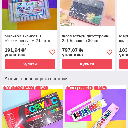
Маркери акрилові з
Фломастери двосторонні
Марк
м'яким пензлем 24 шт. з
2в1 Брашпен 80 шт
коль
глітером Aodemei
191,94
797,87
183
₴/
₴/
упаковка
упаковка
упа
Купити
Купити
Акційні пропозиції та новинки
ТОП ПРОДАЖУ
–16%
Топ продажів
–10%